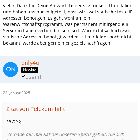
Manchmal ist es auch besser den/die Dienste in eine
vielen Dank für Deine Antwort. Leider sitzt unsere IT in Italien
Rechenzentrum auszulagern wegen Ausfallsicherheit und
und haben uns nur mitgeteilt, dass wir zwei statische feste IP-
solcher Sachen.
Adressen benötigen. Es geht wohl um ein
Warenwirtschaftsprogramm, was permanent mit irgend ein
Bei vielen Business Anschlüssen ist einen feste IPV4 im Preis
Server in Italien verbunden sein soll. Warum tatsächlich zwei
mit drin. IPV6 bekommt man mehr als man benötigt. Eine
statische Adressen benötigt werden, ist mir leider noch nicht
zweite IPV4 geht meisten nicht.
bekannt, werde aber gerne hier gezielt nachfragen.
In Business Enterprise Tarifen von Telekom und Vodafone
gehen viel mehr feste IP Adressen.
Man kann natürlich auch zwei kleine Business DSL
only4u
Anschlüssen nehmen und hat dann auch zwei feste IP
Newbie
Adressen.
Möglichkeiten gibt es viele und es hängt vieles vom Geld ab.
28. Januar 2025
Gruß
Thomas
Zitat von Telekom hilft
Hi Dirk,
ich habe mir mal Rat bei unseren Spezis geholt, die sich