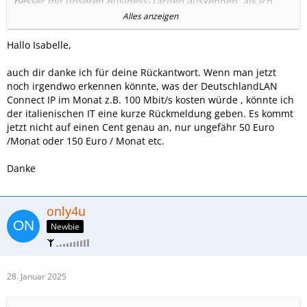
besser mit unseren Business-Tarifen auskennen, als ich.
Alles anzeigen
Vielleicht ist
Deutschland LAN Connect IP
etwas für euch.
Hallo Isabelle,
auch dir danke ich für deine Rückantwort. Wenn man jetzt
Wenn die IT da nähere Fragen zu hat, dann am besten
noch irgendwo erkennen könnte, was der DeutschlandLAN
direkt einmal an T-Systems wenden. Die Kolleg*innen
Connect IP im Monat z.B. 100 Mbit/s kosten würde , könnte ich
stehen gerne beratend zur Seite.
der italienischen IT eine kurze Rückmeldung geben. Es kommt
jetzt nicht auf einen Cent genau an, nur ungefähr 50 Euro
Liebe Grüße
/Monat oder 150 Euro / Monat etc.
Isabelle
Danke
only4u
Newbie
28. Januar 2025