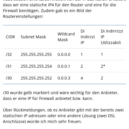
dass wir eine statische IP4 für den Router und eine für die
Firewall benötigen. Zudem gab es ein Bild der
Routereinstellungen:
Di
Di Indirrizzi
Wildcard
CIDR
Subnet Mask
Indirzzi
IP
Mask
IP
Utilizzabili
/32
255.255.255.255
0.0.0.0
1
1
/31
255.255.255.254
0.0.0.1
2
2*
/30
255.255.255.252
0.0.0.3
4
2
/30 wurde gelb markiert und wäre wichtig für den Anbieter,
dass er eine IP für Firewall anbietet bzw. kann.
Über Rückmeldungen, ob es Anbieter gibt mit der bereits zwei
statischen IP adressen oder eine andere Lösung (zwei DSL
Anschlüsse) würde ich mich sehr freuen.