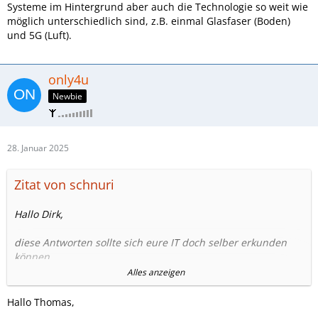
Systeme im Hintergrund aber auch die Technologie so weit wie
möglich unterschiedlich sind, z.B. einmal Glasfaser (Boden)
und 5G (Luft).
only4u
Newbie
28. Januar 2025
Zitat von schnuri
Hallo Dirk,
diese Antworten sollte sich eure IT doch selber erkunden
können.
Alles anzeigen
Wir wissen doch nichts was Ihr aktuelle für einen
Internetanschluss habt und was ihr mit 2 festen IPs machen
Hallo Thomas,
wollt in euere Firma.