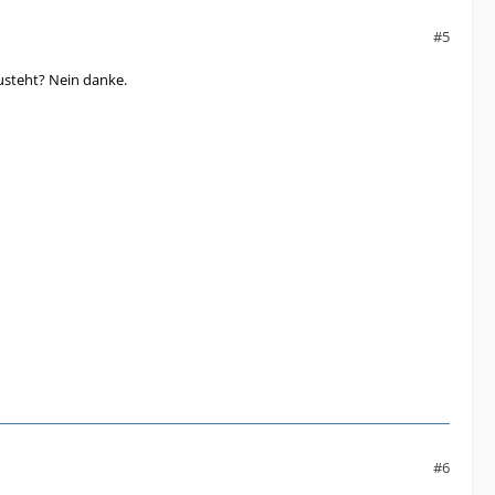
#5
usteht? Nein danke.
#6