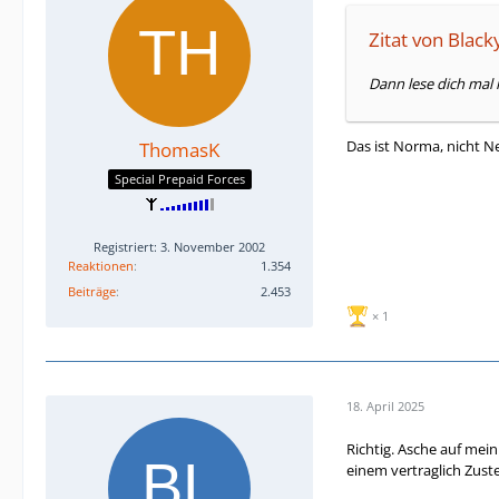
Zitat von Blac
Dann lese dich mal 
Das ist Norma, nicht N
ThomasK
Special Prepaid Forces
Registriert: 3. November 2002
Reaktionen
1.354
Beiträge
2.453
1
18. April 2025
Richtig. Asche auf mei
einem vertraglich Zust