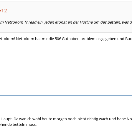
ky12
im NettoKom Thread ein. Jeden Monat an der Hotline um das Betteln, was di
ettokom! Nettokom hat mir die 50€ Guthaben problemlos gegeben und Buchen 
n Haupt. Da war ich wohl heute morgen noch nicht richtig wach und habe N
ehende betteln muss.