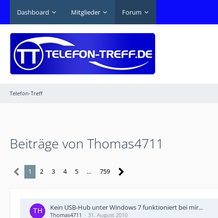
Dashboard
Mitglieder
Forum
Telefon-Treff
Beiträge von Thomas4711
1
2
3
4
5
…
759
Kein USB-Hub unter Windows 7 funktioniert bei mir...
Thomas4711
31. August 2010