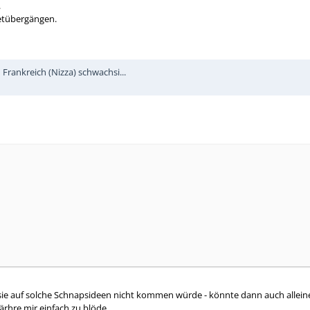
.
netübergängen.
rankreich (Nizza) schwachsi...
ie auf solche Schnapsideen nicht kommen würde - könnte dann auch alleine
ärhre mir einfach zu blöde.