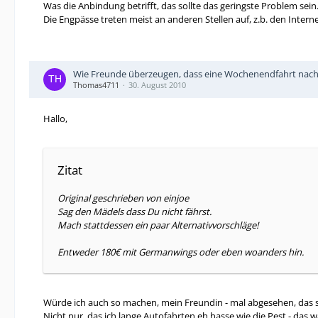
Was die Anbindung betrifft, das sollte das geringste Problem sein
Die Engpässe treten meist an anderen Stellen auf, z.b. den Inter
Wie Freunde überzeugen, dass eine Wochenendfahrt nach F
Thomas4711
30. August 2010
Hallo,
Zitat
Original geschrieben von einjoe
Sag den Mädels dass Du nicht fährst.
Mach stattdessen ein paar Alternativvorschläge!
Entweder 180€ mit Germanwings oder eben woanders hin.
Würde ich auch so machen, mein Freundin - mal abgesehen, das s
Nicht nur, das ich lange Autofahrten eh hasse wie die Pest - das w