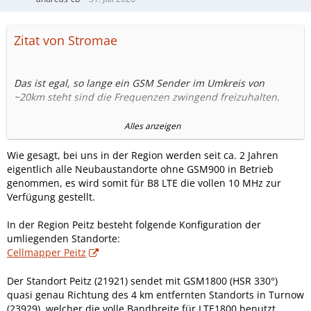
Zitat von Stromae
Das ist egal, so lange ein GSM Sender im Umkreis von
~20km steht sind die Frequenzen zwingend freizuhalten.
GSM reagiert extrem empfindlich auf übersprechen.
Alles anzeigen
Irgendwo auf dem Land wo nur wenig Sender stehen mag
Wie gesagt, bei uns in der Region werden seit ca. 2 Jahren
das machbar sein, aber in der Stadt keine Chance, steht da
eigentlich alle Neubaustandorte ohne GSM900 in Betrieb
nur ein GSM Sender, sind diese Frequenzen in der ganzen
genommen, es wird somit für B8 LTE die vollen 10 MHz zur
Stadt unbrauchbar.
Verfügung gestellt.
In der Region Peitz besteht folgende Konfiguration der
umliegenden Standorte:
Cellmapper Peitz
Der Standort Peitz (21921) sendet mit GSM1800 (HSR 330°)
quasi genau Richtung des 4 km entfernten Standorts in Turnow
(23929), welcher die volle Bandbreite für LTE1800 benutzt.