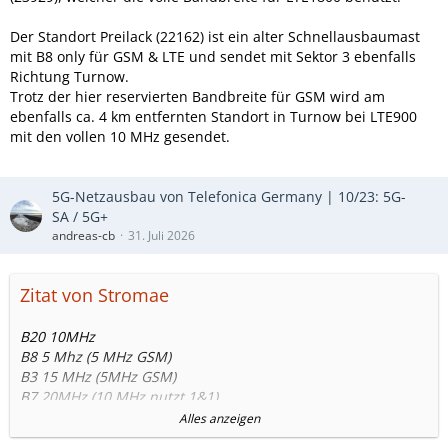
Der Standort Preilack (22162) ist ein alter Schnellausbaumast
mit B8 only für GSM & LTE und sendet mit Sektor 3 ebenfalls
Richtung Turnow.
Trotz der hier reservierten Bandbreite für GSM wird am
ebenfalls ca. 4 km entfernten Standort in Turnow bei LTE900
mit den vollen 10 MHz gesendet.
5G-Netzausbau von Telefonica Germany | 10/23: 5G-
SA / 5G+
andreas-cb
31. Juli 2026
Zitat von Stromae
B20 10MHz
B8 5 Mhz (5 MHz GSM)
B3 15 MHz (5MHz GSM)
B7 20MHz (10 MHz nutzt 1&1)
Alles anzeigen
Aber stimmt ich hab mich um 5MHz verrechnet es sind