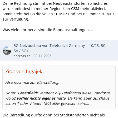
50MHz keine 45MHz, mein Fehler.
Deine Rechnung stimmt bei Neubaustandorten so nicht, es
wird zumindest in meiner Region kein GSM mehr aktiviert.
Somit steht bei B8 die vollen 10 MHz und bei B3 immer 20 MHz
zur Verfügung.
Was vielmehr nervt sind die Bandabschaltungen....
5G-Netzausbau von Telefonica Germany | 10/23: 5G-
SA / 5G+
andreas-cb
29. Juli 2026
Zitat von hrgajek
Also nochmal zur Klarstellung:
Unter
"Greenfield"
versteht o2(-Telefónica) diese Standorte,
wo o2
vorher nichts eigenes
hatte. Da kann aber durchaus
schon T oder V (oder 1&1) aktiv gewesen sein....
Die Darstellung dürfte dann bei Stadtstandorten nicht als