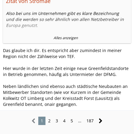
Zitat von Stromae
Also bei uns im Unternehmen gibt es klare Bezeichnung
und die werden so sehr ähnlich von allen Netzbetreiber in
Europa genutzt.
Greenfield:
Alles anzeigen
Der Standort ist ein komplett neu errichteter Antennenmast
auf freiem Grund.
Das glaube ich dir. Es entspricht aber zumindest in meiner
Region nicht der Zählweise von TEF.
Rooftop:
Antennenmasten/Trägern auf einem bestehenden
Hier wurde in der letzten Zeit einige neue Greenfieldstandorte
Gebäudedach (Gewerbehalle, Wohnhaus, Silo etc).
in Betrieb genommen, häufig als Untermieter der DFMG.
Colocation:
Neben ländlichen sind ebenso auch städtische Neubauten an
Anmietung von Platz an einem bereits bestehenden Mast
Mitbewerber Standorten (wie vor Kurzem in der Gemeinde
eines Drittanbieters.
Kolkwitz OT Limberg und der Kreisstadt Forst (Lausitz)) als
Greenfield benannt, onair gegangen.
1
2
3
4
5
…
187