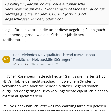
Es geht (mir) darum, ob die "neue automatische
Verlängerung um max. 1 Monat nach 24 Monaten" auch für
Verträge gilt, die vor dem 1.12.2021 (bzw. 1.3.22)
abgeschlossen wurden, oder nicht.
Sie gilt für alle Verträge die unter diese Regelung fallen (auch
bestehende), genau wie die Pflicht zur jährlichen
Tarifberatung.
Der Telefonica Netzqualitäts Thread (Netzausbau
Funklöcher Netzausfälle Störungen)
n4pst3r_92
26. November 2021
In 73494 Rosenberg hatte ich heute 4G mit sagenhaften 21-35
kBit/s. Hab leider nicht geschaut mit welchem Sender ich
verbunden war, aber die Sender in dieser Gegend sollten
aufgrund der geringen Bevölkerkungsdichte eigentlich nicht so
extrem ausgelastet sein.
Im Live Check hab ich jetzt was von Wartungsarbeiten gelesen.
Kann das der Grund sein? Klemmt man da dann auf ISDN bei