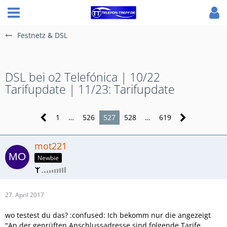
Festnetz & DSL
DSL bei o2 Telefónica | 10/22
Tarifupdate | 11/23: Tarifupdate
1
…
526
527
528
…
619
mot221
Newbie
27. April 2017
wo testest du das? :confused: Ich bekomm nur die angezeigt
"An der geprüften Anschlussadresse sind folgende Tarife