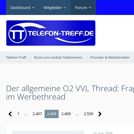
Dashboard
Mitglieder
Forum
Telefon-Treff
Rund ums mobile Telefonieren
Provider & Netzbetreiber
Der allgemeine O2 VVL Thread: Frag
im Werbethread
1
…
2.407
2.408
2.409
…
2.559
22. Juni 2025