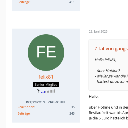
Beiträge
411
22. Juni 2025
Zitat von gangs
Hallo felix81,
- über Hotline?
felix81
- wie lange war die 
- hattest du zuvor
Senior Mitglied
Hallo,
Registriert: 9. Februar 2005
Reaktionen
35
über Hotline und in der
Restlaufzeit war bis Apr
Beiträge
243
Ja die 5 Euro hatte ich 