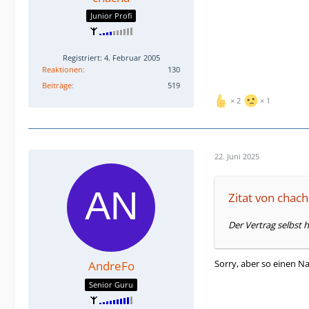
Junior Profi
Registriert: 4. Februar 2005
Reaktionen
130
Beiträge
519
2
1
22. Juni 2025
Zitat von chac
Der Vertrag selbst h
Sorry, aber so einen N
AndreFo
Senior Guru