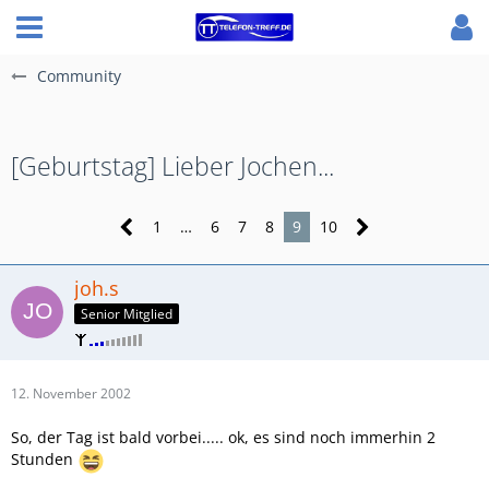
Community
[Geburtstag] Lieber Jochen...
1
…
6
7
8
9
10
joh.s
Senior Mitglied
12. November 2002
So, der Tag ist bald vorbei..... ok, es sind noch immerhin 2
Stunden