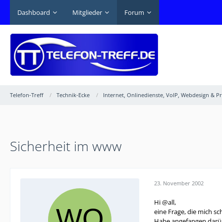
Dashboard
Mitglieder
Forum
Telefon-Treff
Technik-Ecke
Internet, Onlinedienste, VoIP, Webdesign & 
Sicherheit im www
23. November 2002
Hi @all,
eine Frage, die mich sc
Habe angefangen darübe