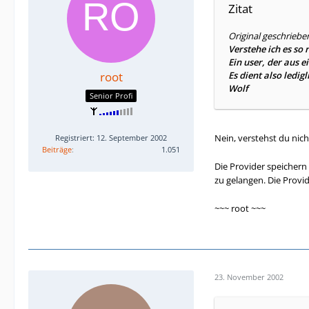
Zitat
Original geschriebe
Verstehe ich es so r
Ein user, der aus 
root
Es dient also ledig
Wolf
Senior Profi
Nein, verstehst du nich
Registriert: 12. September 2002
Beiträge
1.051
Die Provider speichern 
zu gelangen. Die Provi
~~~ root ~~~
23. November 2002