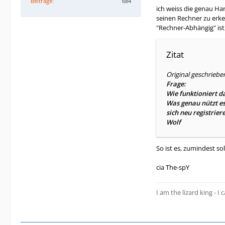
Beiträge
684
ich weiss die genau Ha
seinen Rechner zu erke
"Rechner-Abhängig" ist,
Zitat
Original geschriebe
Frage:
Wie funktioniert da
Was genau nützt es
sich neu registrier
Wolf
So ist es, zumindest so
cia The-spY
I am the lizard king - I