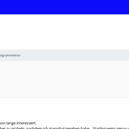
Programmieren
hon lange interessiert.
r zu grübeln, nachdem ich Hannibal gesehen habe... Starling weiss genau 