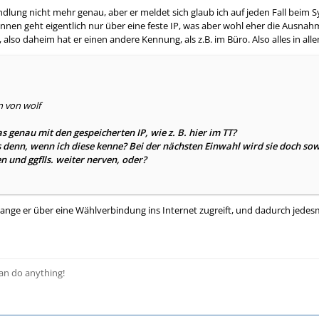
ndlung nicht mehr genau, aber er meldet sich glaub ich auf jeden Fall beim
nnen geht eigentlich nur über eine feste IP, was aber wohl eher die Ausna
 also daheim hat er einen andere Kennung, als z.B. im Büro. Also alles in all
n von wolf
s genau mit den gespeicherten IP, wie z. B. hier im TT?
 denn, wenn ich diese kenne? Bei der nächsten Einwahl wird sie doch sow
en und ggflls. weiter nerven, oder?
lange er über eine Wählverbindung ins Internet zugreift, und dadurch jedesm
 can do anything!