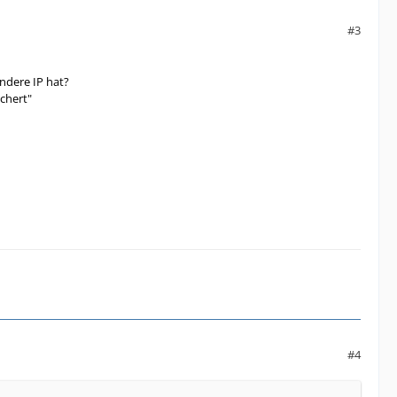
#3
andere IP hat?
ichert"
#4