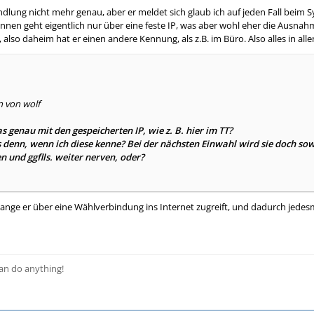
ndlung nicht mehr genau, aber er meldet sich glaub ich auf jeden Fall beim
nnen geht eigentlich nur über eine feste IP, was aber wohl eher die Ausna
 also daheim hat er einen andere Kennung, als z.B. im Büro. Also alles in all
n von wolf
s genau mit den gespeicherten IP, wie z. B. hier im TT?
 denn, wenn ich diese kenne? Bei der nächsten Einwahl wird sie doch sow
en und ggflls. weiter nerven, oder?
lange er über eine Wählverbindung ins Internet zugreift, und dadurch jedesm
 can do anything!