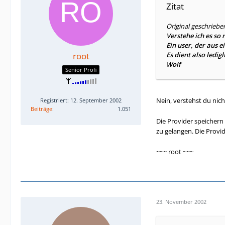
Zitat
Original geschriebe
Verstehe ich es so r
Ein user, der aus 
root
Es dient also ledig
Wolf
Senior Profi
Nein, verstehst du nich
Registriert: 12. September 2002
Beiträge
1.051
Die Provider speichern 
zu gelangen. Die Provi
~~~ root ~~~
23. November 2002