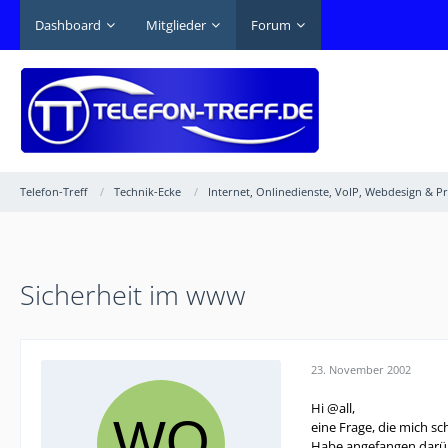
Dashboard
Mitglieder
Forum
Telefon-Treff
Technik-Ecke
Internet, Onlinedienste, VoIP, Webdesign & 
Sicherheit im www
23. November 2002
Hi @all,
eine Frage, die mich sc
Habe angefangen darübe