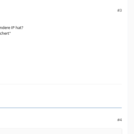
#3
andere IP hat?
ichert"
#4