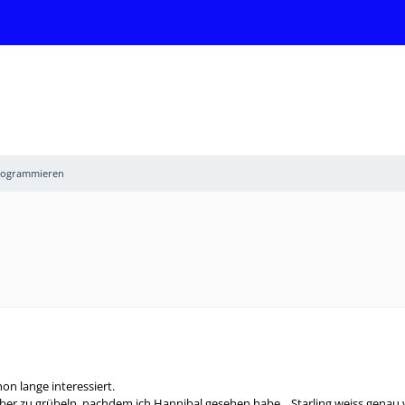
Programmieren
hon lange interessiert.
r zu grübeln, nachdem ich Hannibal gesehen habe... Starling weiss genau 