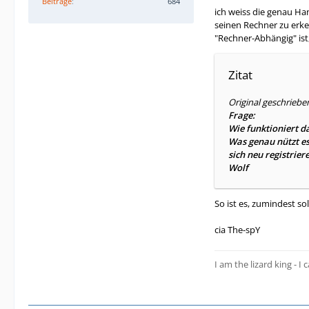
Beiträge
684
ich weiss die genau Ha
seinen Rechner zu erke
"Rechner-Abhängig" ist,
Zitat
Original geschriebe
Frage:
Wie funktioniert da
Was genau nützt es
sich neu registrier
Wolf
So ist es, zumindest so
cia The-spY
I am the lizard king - I