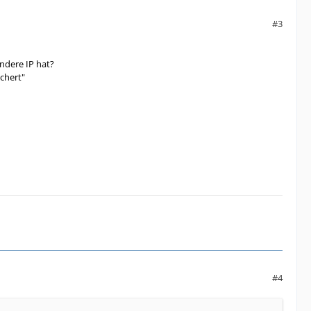
#3
andere IP hat?
ichert"
#4