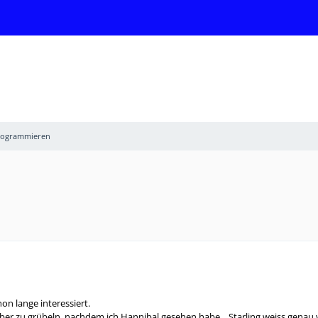
Programmieren
hon lange interessiert.
r zu grübeln, nachdem ich Hannibal gesehen habe... Starling weiss genau 