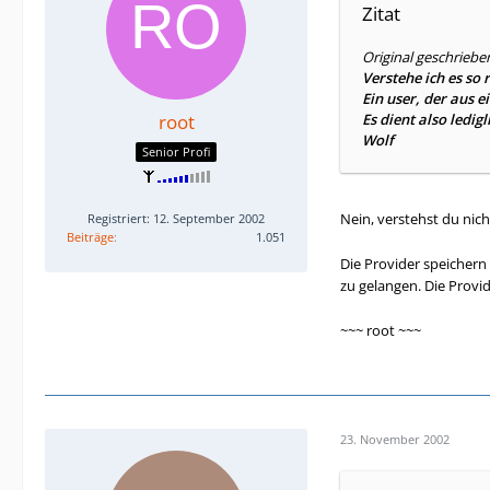
Zitat
Original geschriebe
Verstehe ich es so r
Ein user, der aus 
root
Es dient also ledig
Wolf
Senior Profi
Nein, verstehst du nich
Registriert: 12. September 2002
Beiträge
1.051
Die Provider speichern 
zu gelangen. Die Provi
~~~ root ~~~
23. November 2002