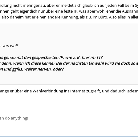
ndlung nicht mehr genau, aber er meldet sich glaub ich auf jeden Fall beim
nnen geht eigentlich nur über eine feste IP, was aber wohl eher die Ausna
 also daheim hat er einen andere Kennung, als z.B. im Büro. Also alles in all
n von wolf
s genau mit den gespeicherten IP, wie z. B. hier im TT?
 denn, wenn ich diese kenne? Bei der nächsten Einwahl wird sie doch sow
en und ggflls. weiter nerven, oder?
lange er über eine Wählverbindung ins Internet zugreift, und dadurch jedesm
 can do anything!