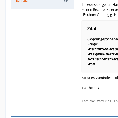
Beiträge
684
ich weiss die genau Ha
seinen Rechner zu erke
"Rechner-Abhängig" ist,
Zitat
Original geschriebe
Frage:
Wie funktioniert da
Was genau nützt es
sich neu registrier
Wolf
So ist es, zumindest so
cia The-spY
I am the lizard king - I