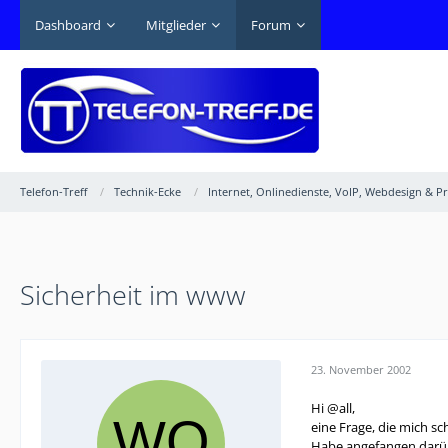
Dashboard
Mitglieder
Forum
Telefon-Treff
Technik-Ecke
Internet, Onlinedienste, VoIP, Webdesign & 
Sicherheit im www
23. November 2002
Hi @all,
eine Frage, die mich sc
Habe angefangen darübe