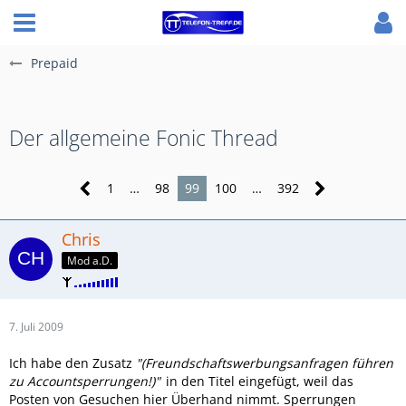
Prepaid
Der allgemeine Fonic Thread
1
…
98
99
100
…
392
Chris
Mod a.D.
7. Juli 2009
Ich habe den Zusatz
"(Freundschaftswerbungsanfragen führen
zu Accountsperrungen!)"
in den Titel eingefügt, weil das
Posten von Gesuchen hier Überhand nimmt. Sperrungen