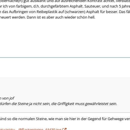
berfläche(n) gut auswählt und auf ausreichenden Kontrast achtet, verblass
ar ich von farbigem, d.h. durchgefärbtem Asphalt. Sauteuer, und nach 5 Jah
h das Aufbringen von Reibeplastik auf (schwarzen) Asphalt für besser. Das 
euert werden. Dann ist es aber auch wieder schön hell.
n von jof
 dürfen die Steine ja nicht sein, die Griffigkeit muss gewährleistet sein.
r sind so die normalen Steine, wie man sie hier in der Gegend für Gehwege v
ta/pictu…/Pflastersteine_44430.jpg