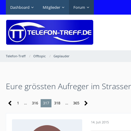
Dashboard
Mitglieder
Forum
Telefon-Treff
Offtopic
Geplauder
Eure grössten Aufreger im Strasse
1
…
316
317
318
…
365
14. Juli 2015