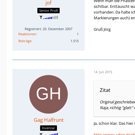
Wenn man die Pflastero
jof
sichtbar. Enttäuscht w
Senior Profi
vorhanden. Da halte ic
Markierungen auch) ern
Gruß Jörg
Registriert: 20. Dezember 2007
Reaktionen
1
Beiträge
1.515
14. Juli 2015
Zitat
Original geschriebe
Naja, richtig "glatt"
Gag Halfrunt
Ja, schon klar. Das hie
Inventar
http://www.adpic.de/da