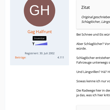
Zitat
Original geschriebe
Schlaglöcher, Längs
Gag Halfrunt
Bei Schnee und Eis wür
Inventar
Aber Schlaglöcher? Von
würde.
Registriert: 30. Juli 2002
Beiträge
4.111
Schlaglöcher entstehe
Fahrzeuge unterwegs s
Und Längsrillen? Hä? 
Sowas kenne ich nur von
Die Radwege hier in der
ja das, was ich hier kriti