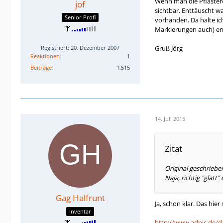
Wenn man die Pflastero
jof
sichtbar. Enttäuscht w
Senior Profi
vorhanden. Da halte ic
Markierungen auch) ern
Gruß Jörg
Registriert: 20. Dezember 2007
Reaktionen
1
Beiträge
1.515
14. Juli 2015
Zitat
Original geschriebe
Naja, richtig "glatt"
Gag Halfrunt
Ja, schon klar. Das hie
Inventar
http://www.adpic.de/da