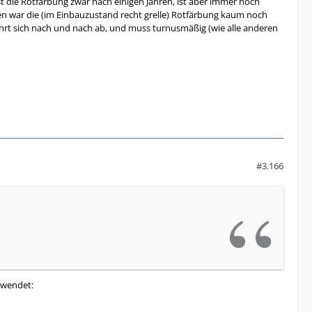
t die Rotfärbung zwar nach einigen Jahren, ist aber immer noch
ren war die (im Einbauzustand recht grelle) Rotfärbung kaum noch
fährt sich nach und nach ab, und muss turnusmäßig (wie alle anderen
#3.166
erwendet: