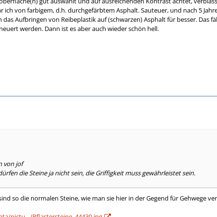
berfläche(n) gut auswählt und auf ausreichenden Kontrast achtet, verblass
ar ich von farbigem, d.h. durchgefärbtem Asphalt. Sauteuer, und nach 5 Jah
h das Aufbringen von Reibeplastik auf (schwarzen) Asphalt für besser. Das 
euert werden. Dann ist es aber auch wieder schön hell.
n von jof
 dürfen die Steine ja nicht sein, die Griffigkeit muss gewährleistet sein.
r sind so die normalen Steine, wie man sie hier in der Gegend für Gehwege v
ta/pictu…/Pflastersteine_44430.jpg