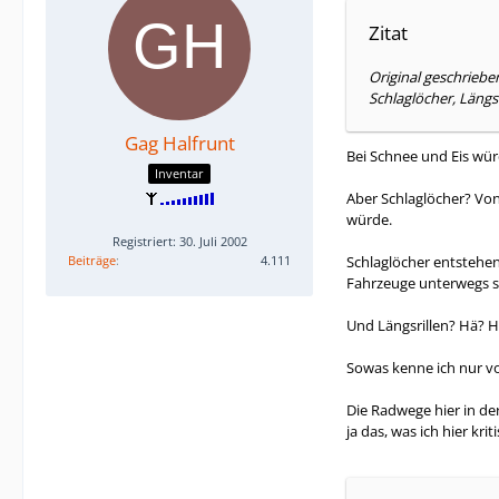
Zitat
Original geschriebe
Schlaglöcher, Längs
Gag Halfrunt
Bei Schnee und Eis wür
Inventar
Aber Schlaglöcher? Von
würde.
Registriert: 30. Juli 2002
Beiträge
4.111
Schlaglöcher entstehe
Fahrzeuge unterwegs s
Und Längsrillen? Hä? 
Sowas kenne ich nur von
Die Radwege hier in der
ja das, was ich hier kriti