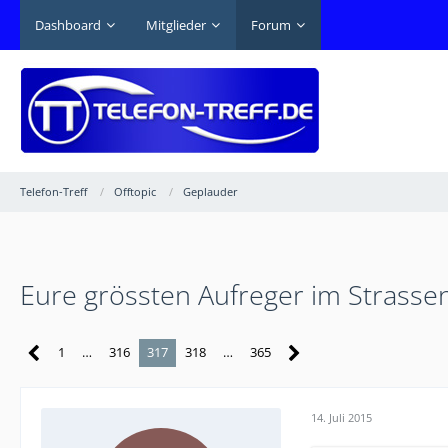
Dashboard
Mitglieder
Forum
Telefon-Treff
Offtopic
Geplauder
Eure grössten Aufreger im Strasse
1
…
316
317
318
…
365
14. Juli 2015