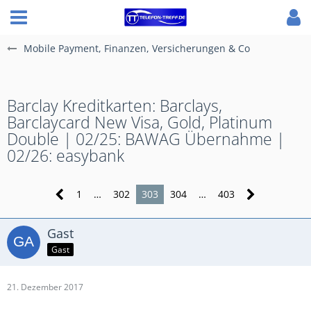
Mobile Payment, Finanzen, Versicherungen & Co
Barclay Kreditkarten: Barclays,
Barclaycard New Visa, Gold, Platinum
Double | 02/25: BAWAG Übernahme |
02/26: easybank
1
…
302
303
304
…
403
Gast
Gast
21. Dezember 2017