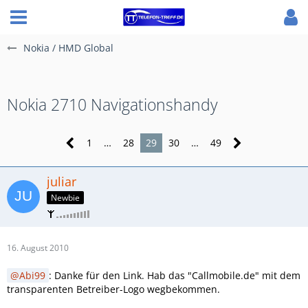
Nokia / HMD Global
Nokia 2710 Navigationshandy
1
…
28
29
30
…
49
juliar
Newbie
16. August 2010
Abi99
: Danke für den Link. Hab das "Callmobile.de" mit dem
transparenten Betreiber-Logo wegbekommen.