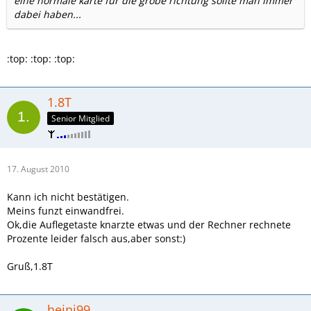
eine normale karte für die grobe richtung sollte man immer
dabei haben...
:top: :top: :top:
1.8T
Senior Mitglied
17. August 2010
Kann ich nicht bestätigen.
Meins funzt einwandfrei.
Ok,die Auflegetaste knarzte etwas und der Rechner rechnete
Prozente leider falsch aus,aber sonst:)
Gruß,1.8T
heini99