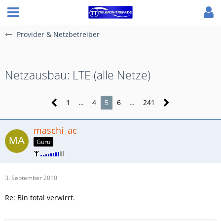
Provider & Netzbetreiber
Netzausbau: LTE (alle Netze)
1
…
4
5
6
…
241
maschi_ac
Guru
3. September 2010
Re: Bin total verwirrt.