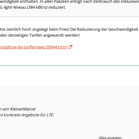
ndigkeit enthalten. In allen Paketen erfolgt nach Verbrauch des Inklusivv
-light-Niveau (384 kBit/s) reduziert.
atte ziemlich hoch angelegt beim Preis! Die Reduzierung der Geschwindigke
 den derzeitigen Tarifen angewandt werden!
/vodafone-lte-tarife/news/39944.html
n von KleinerMarcel
e konkrete Angebote für LTE:
Alles anzeigen
sslatte ziemlich hoch angelegt beim Preis! Die Reduzierung der Geschwindi