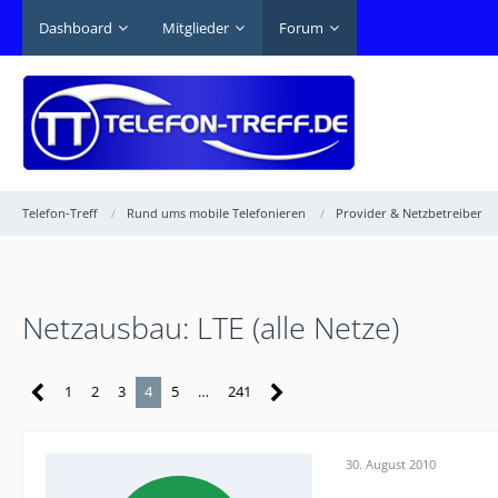
Dashboard
Mitglieder
Forum
Telefon-Treff
Rund ums mobile Telefonieren
Provider & Netzbetreiber
Netzausbau: LTE (alle Netze)
1
2
3
4
5
…
241
30. August 2010