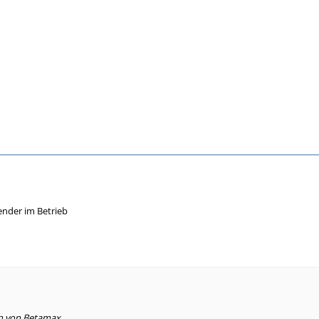
Sender im Betrieb
en von Betamax