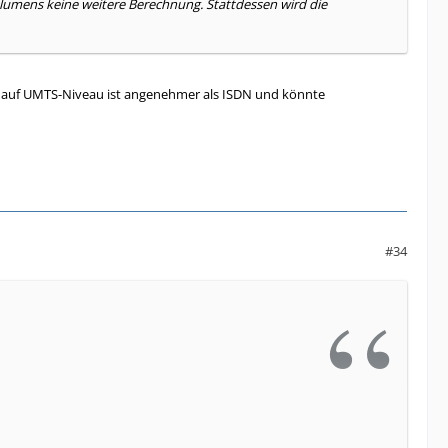
olumens keine weitere Berechnung. Stattdessen wird die
it auf UMTS-Niveau ist angenehmer als ISDN und könnte
#34
gkeit auf UMTS-Niveau ist angenehmer als ISDN und