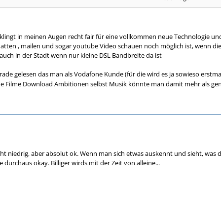
se auch in den derzeitigen Tarifen angewandt werden!
.de/vodafone-lte-tarife/news/39944.html
 klingt in meinen Augen recht fair für eine vollkommen neue Technologie un
chatten , mailen und sogar youtube Video schauen noch möglich ist, wenn di
 auch in der Stadt wenn nur kleine DSL Bandbreite da ist
ade gelesen das man als Vodafone Kunde (für die wird es ja sowieso erstmal 
ne Filme Download Ambitionen selbst Musik könnte man damit mehr als genu
icht niedrig, aber absolut ok. Wenn man sich etwas auskennt und sieht, was
 durchaus okay. Billiger wirds mit der Zeit von alleine...