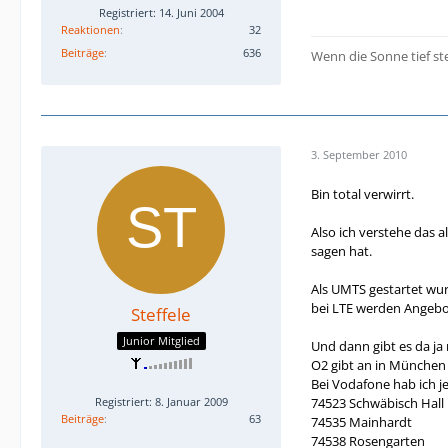
Registriert: 14. Juni 2004
Reaktionen
32
Beiträge
636
Wenn die Sonne tief st
3. September 2010
Bin total verwirrt.
Also ich verstehe das 
sagen hat.
Als UMTS gestartet wur
bei LTE werden Angebot
Steffele
Junior Mitglied
Und dann gibt es da ja
O2 gibt an in München
Bei Vodafone hab ich j
74523 Schwäbisch Hall
Registriert: 8. Januar 2009
Beiträge
63
74535 Mainhardt
74538 Rosengarten