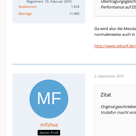
Übertragungsgeschwi
Registriert: 10. Februar 2010
Performance auf DSL
Reaktionen
1.818
Beiträge
11.495
Da wird also die Messl
normalerweise auch in
http://www.teltarif.de
2. September 2010
Zitat
Original geschriebe
Vodafon macht erst
mfshva
Senior Profi
Da wird also die Me