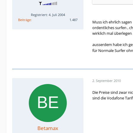
könnte normalerwei
Registriert: 4. Juli 2004
http://www.teltarif
Beiträge
1.487
Muss ich ehrlich sagen
ordentliches surfen , 
wirklich mal überlegen
ausserdem habe ich ger
für Normale Surfer oh
2. September 2010
Die Preise sind zwar n
sind die Vodafone Tarife
Betamax