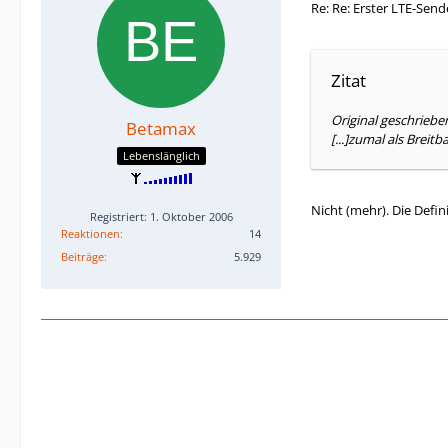
Re: Re: Erster LTE-Send
Zitat
Original geschrieb
Betamax
[...]zumal als Breitb
Lebenslänglich
Nicht (mehr). Die Defi
Registriert: 1. Oktober 2006
Reaktionen
14
Beiträge
5.929