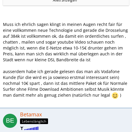
Alles anzeigen
Da wird also die Messlatte ziemlich hoch angelegt beim
Preis! Die Reduzierung der Geschwindigkeit auf UMTS-
Niveau ist angenehmer als ISDN und könnte normalerweise
auch in den derzeitigen Tarifen angewandt werden!
Muss ich ehrlich sagen klingt in meinen Augen recht fair für
eine vollkommen neue Technologie und gerade die Drosselung
http://www.teltarif.de/vodafone-lte-tarife/news/39944.html
auf 384k ist vollkommen ok, da damit ein ordentliches surfen ,
chatten , mailen und sogar youtube Video schauen noch
möglich ist, wenn die E-Netze etwa 10-15€ drunter gehen im
Preis, kann man sich das wirklich mal überlegen auch in der
Stadt wenn nur kleine DSL Bandbreite da ist
ausserdem habe ich gerade gelesen das man als Vodafone
Kunde (für die wird es ja sowieso erstmal interessant sein)
nochmal 10€ spart , dann ist das mittlere Paket ok für Normale
Surfer ohne Filme Download Ambitionen selbst Musik könnte
man damit mehr als genug ziehen (natürlich nur legal
)
Betamax
Lebenslänglich