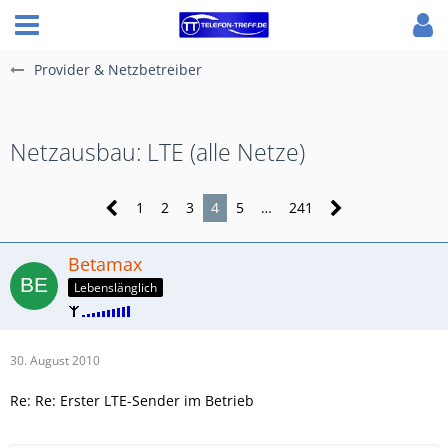
Provider & Netzbetreiber
Netzausbau: LTE (alle Netze)
1
2
3
4
5
…
241
Betamax
Lebenslänglich
30. August 2010
Re: Re: Erster LTE-Sender im Betrieb