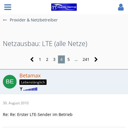
Provider & Netzbetreiber
Netzausbau: LTE (alle Netze)
1
2
3
4
5
…
241
Betamax
Lebenslänglich
30. August 2010
Re: Re: Erster LTE-Sender im Betrieb