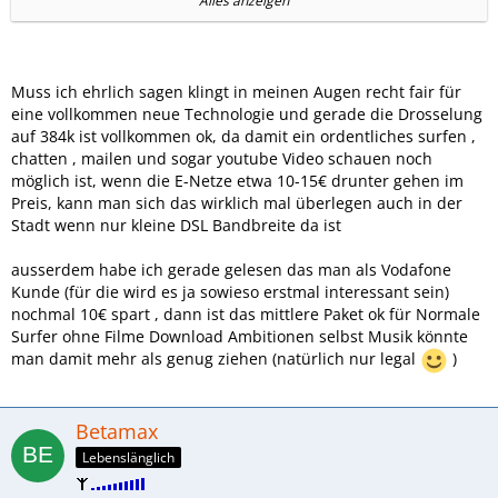
Alles anzeigen
Da wird also die Messlatte ziemlich hoch angelegt beim
Preis! Die Reduzierung der Geschwindigkeit auf UMTS-
Niveau ist angenehmer als ISDN und könnte normalerweise
auch in den derzeitigen Tarifen angewandt werden!
Muss ich ehrlich sagen klingt in meinen Augen recht fair für
eine vollkommen neue Technologie und gerade die Drosselung
http://www.teltarif.de/vodafone-lte-tarife/news/39944.html
auf 384k ist vollkommen ok, da damit ein ordentliches surfen ,
chatten , mailen und sogar youtube Video schauen noch
möglich ist, wenn die E-Netze etwa 10-15€ drunter gehen im
Preis, kann man sich das wirklich mal überlegen auch in der
Stadt wenn nur kleine DSL Bandbreite da ist
ausserdem habe ich gerade gelesen das man als Vodafone
Kunde (für die wird es ja sowieso erstmal interessant sein)
nochmal 10€ spart , dann ist das mittlere Paket ok für Normale
Surfer ohne Filme Download Ambitionen selbst Musik könnte
man damit mehr als genug ziehen (natürlich nur legal
)
Betamax
Lebenslänglich