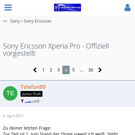
Sony / Sony Ericsson
Sony Ericsson Xperia Pro - Offiziell
vorgestellt
1
2
3
4
5
…
30
Telefon89
Junior Profi
6. April 2011
Zu deiner letzten Frage:
Zur Zeit ist 1. Juni Stand der Dinge soweit ich weiß. Steht