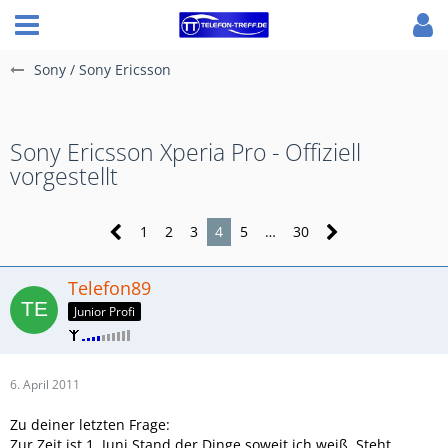
Sony / Sony Ericsson
Sony Ericsson Xperia Pro - Offiziell
vorgestellt
1
2
3
4
5
…
30
Telefon89
Junior Profi
6. April 2011
Zu deiner letzten Frage:
Zur Zeit ist 1. Juni Stand der Dinge soweit ich weiß. Steht