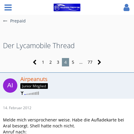
Prepaid
Der Lycamobile Thread
1
2
3
4
5
…
77
Airpeanuts
Junior Mitglied
14. Februar 2012
Melde mich versprochener weise. Habe die Aufladekarte bei
Aral besorgt. Shell hatte noch nicht.
Anruf nach: