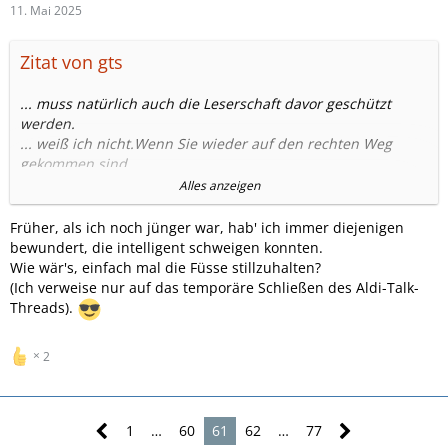
11. Mai 2025
Zitat von gts
... muss natürlich auch die Leserschaft davor geschützt
werden.
... weiß ich nicht.Wenn Sie wieder auf den rechten Weg
gekommen sind ...
Dann könnte man vielleicht sagen nach Treu und Glauben
Alles anzeigen
....
Also ein Mensch der nach Treu und Glauben handelt legt
Früher, als ich noch jünger war, hab' ich immer diejenigen
ein redlich,anständiges Sozialverhalten an den Tag.
bewundert, die intelligent schweigen konnten.
Schlagworte dabei Ehrlichkeit,Vertrauen,Fairness.
Wie wär's, einfach mal die Füsse stillzuhalten?
...,soweit ich im Bilde bin.
(Ich verweise nur auf das temporäre Schließen des Aldi-Talk-
...
Threads).
Ausserdem fängt die Freiheit des einen an,wo die Freiheit
des anderen endet.
2
...völlig unklar.
1
…
60
61
62
…
77