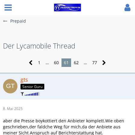
Prepaid
Der Lycamobile Thread
1
…
60
61
62
…
77
gts
Senior Guru
8. Mai 2025
aber die Presse boykottiert den Anbieter komplett.Wie oben
geschrieben,der faldche Weg für mich,da der Anbiete aus
meiner Sicht Anspruch auf Berichterstattung hat.