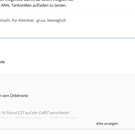
 ARAL Tankstellen aufladen zu lassen.
isch, für Kleintier, grau, beweglich
ile
n von Orbitronic
le 16 Stand E37 auf der CeBIT verschenkt
-Karten. 1€ Startguthaben + 2,50€ Guthaben
Alles anzeigen
e/aussteller/lycamobile-germany/S518096