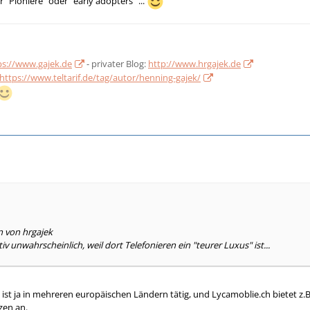
r "Pioniere" oder "early adopters" ...
ps://www.gajek.de
- privater Blog:
http://www.hrgajek.de
https://www.teltarif.de/tag/autor/henning-gajek/
n von hrgajek
tiv unwahrscheinlich, weil dort Telefonieren ein "teurer Luxus" ist...
 ist ja in mehreren europäischen Ländern tätig, und Lycamoblie.ch bietet z.
zen an.