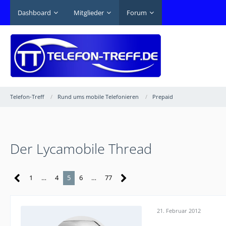
Dashboard
Mitglieder
Forum
Telefon-Treff
Rund ums mobile Telefonieren
Prepaid
Der Lycamobile Thread
1
…
4
5
6
…
77
21. Februar 2012