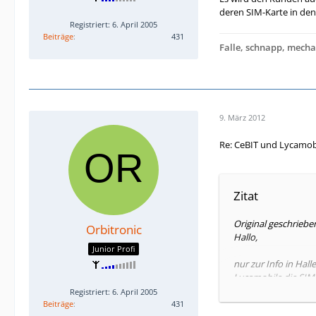
deren SIM-Karte in den
Registriert: 6. April 2005
Beiträge
431
Falle, schnapp, mechan
9. März 2012
Re: CeBIT und Lycamob
Zitat
Original geschriebe
Orbitronic
Hallo,
Junior Profi
nur zur Info in Hal
Lycamobile die SIM
für die 1. Aufladung
Registriert: 6. April 2005
http://www.cebit.d
Beiträge
431