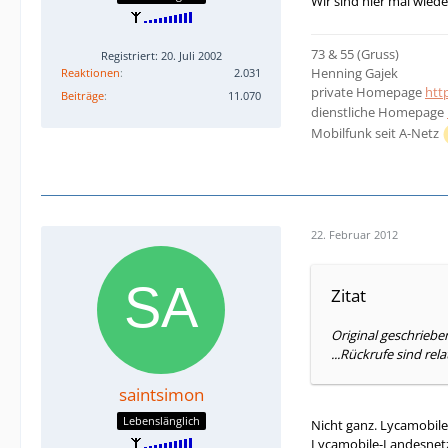
Wir sind hier mal wiede
73 & 55 (Gruss)
Registriert: 20. Juli 2002
Henning Gajek
Reaktionen
2.031
private Homepage
htt
Beiträge
11.070
dienstliche Homepage
Mobilfunk seit A-Netz
22. Februar 2012
Zitat
Original geschriebe
...Rückrufe sind rela
saintsimon
Lebenslänglich
Nicht ganz. Lycamobile
Lycamobile-Landesnet