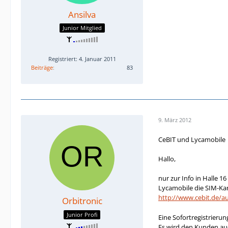
Ansilva
Junior Mitglied
Registriert: 4. Januar 2011
Beiträge
83
9. März 2012
CeBIT und Lycamobile
Hallo,
nur zur Info in Halle 1
Lycamobile die SIM-Ka
http://www.cebit.de/a
Orbitronic
Junior Profi
Eine Sofortregistrierun
Es wird den Kunden auch