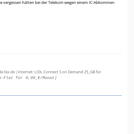
ass sie vergessen hätten bei der Telekom wegen einem IC-Abkommen
le-fax.de |Internet: LIDL Connect S on Demand 25_GB für
h-Flat für
0,00_€/Monat)