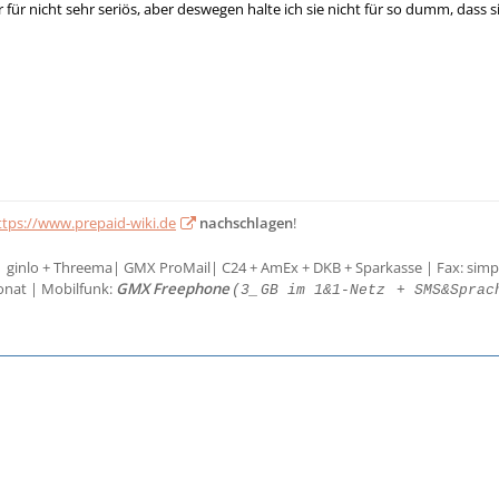
ar für nicht sehr seriös, aber deswegen halte ich sie nicht für so dumm, d
ttps://www.prepaid-wiki.de
nachschlagen
!
| ginlo + Threema| GMX ProMail| C24 + AmEx + DKB + Sparkasse | Fax: simp
onat | Mobilfunk:
GMX Freephone
(3_
GB im 1&1-Netz
+ SMS&Sprac