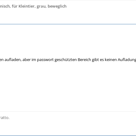
isch, für Kleintier, grau, beweglich
erung am Stand ist nicht notwendig.
uch mitgeteilt, das es ab sofort möglich ist,
den ARAL Tankstellen aufladen zu lassen.
 aufladen, aber im passwort geschützten Bereich gibt es keinen Aufladung
ratto.