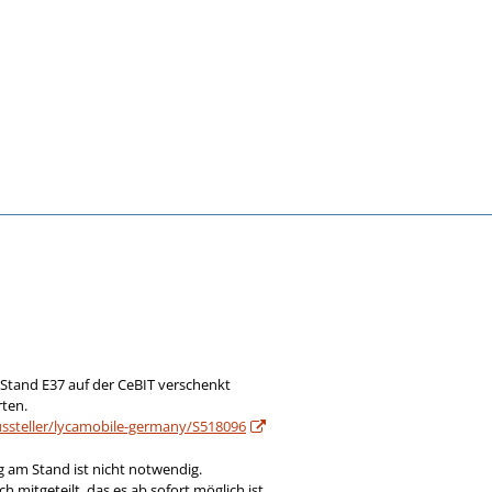
6 Stand E37 auf der CeBIT verschenkt
rten.
ussteller/lycamobile-germany/S518096
g am Stand ist nicht notwendig.
 mitgeteilt, das es ab sofort möglich ist,