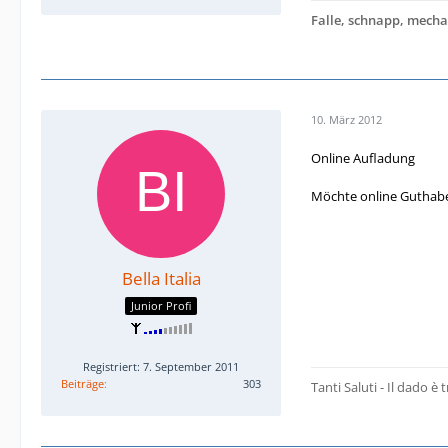
Falle, schnapp, mechan
Eine Sofortregistri
Es wird den Kunden a
deren SIM-Karte in 
10. März 2012
Online Aufladung
Möchte online Guthaben
Bella Italia
Junior Profi
Registriert: 7. September 2011
Beiträge
303
Tanti Saluti - Il dado è t