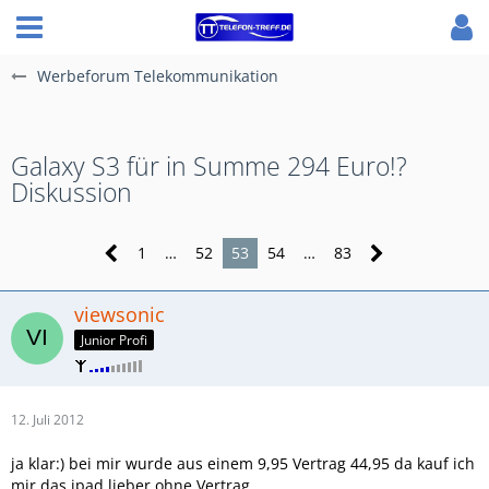
Werbeforum Telekommunikation
Galaxy S3 für in Summe 294 Euro!?
Diskussion
1
…
52
53
54
…
83
viewsonic
Junior Profi
12. Juli 2012
ja klar:) bei mir wurde aus einem 9,95 Vertrag 44,95 da kauf ich
mir das ipad lieber ohne Vertrag