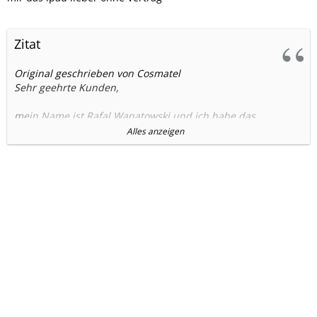
Zitat
Original geschrieben von Cosmatel
Sehr geehrte Kunden,
mein Name ist Rafal Wanatowski und ich habe das
Unternehmen Cosmatel GmbH & Co.KG sowie den First
Alles anzeigen
Handy Shop zum 01.06.12 gekauft.
In erster Linie möchte ich mich bei Ihnen entschuldigen,
dass Sie während der Übergangsphase, nicht mit dem
Ihnen bekannten Service zufrieden gestellt worden sind.
Die Übernahme der kompletten Hard- und Software sowie
die Umstellung des Logistiksystems, ist leider nicht
reibungslos verlaufen, so dass durch diesen Umstand
Lieferverzug, E-Mailverkehr und Vertragsfreischaltungen
nicht umgehend bearbeitet werden konnten.
Das von mir beauftragte IT-Dienstleistungsunternehmen,
hat mir zugesichert, dass die Umstellung im Laufe der 29
KW vollzogen sein wird.
Bis zur Versendung Ihrer Geräte, bitte ich Sie um Ihr