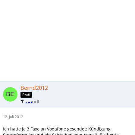
Verständnis und bedanke mich für Ihre Geduld und das mir
entgegengebrachte Vertrauen.
Mit freundlichen Grüßen
Rafal Wanatowski
Bernd2012
Profi
12. Juli 2012
Ich hatte ja 3 Faxe an Vodafone gesendet: Kündigung,
Stornoformular und ein Schreiben vom Anwalt. Bis heute