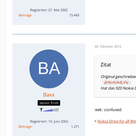
Registriert: 27. Mai 2002
Beiträge
15.443
30. Oktober 2012
Zitat
Original geschriebe
NoKiA4LiFe
:
Hat das 920 Nokia D
Baxx
Senior Profi
:eek: :confused:
>
Nokia Drive for all 
Registriert: 10. Juni 2002
Beiträge
1.271