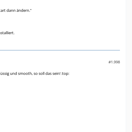
tart dann ändern."
talliert.
#1.998
üssig und smooth, so soll das sein! :top: