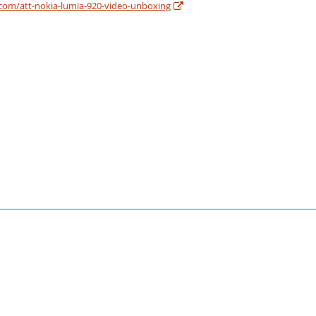
com/att-nokia-lumia-920-video-unboxing