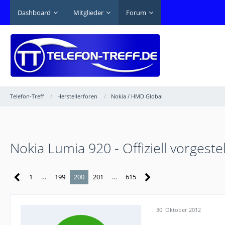
Dashboard
Mitglieder
Forum
Telefon-Treff
Herstellerforen
Nokia / HMD Global
Nokia Lumia 920 - Offiziell vorgestel
1
…
199
200
201
…
615
30. Oktober 2012