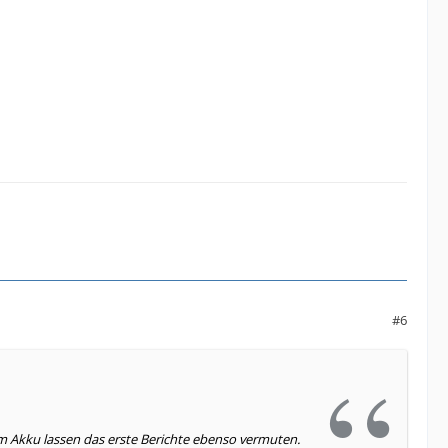
ht, ist das 930 definitiv das modernere Smartphone!
#6
Beim Akku lassen das erste Berichte ebenso vermuten.