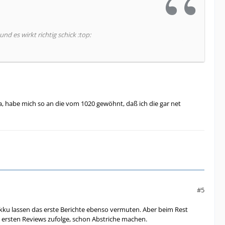
nd es wirkt richtig schick :top:
n, zusätzlich zu den Niedrig-Mittel-Hoch samt
, habe mich so an die vom 1020 gewöhnt, daß ich die gar net
teller ebenbürtig sein. Das 1020 macht, was Schärfe
er. Dafür ist sie viel viel schneller einsatzbereit
on allein scharfstellen zu müssen -> continous-
t!)
ualisieren und Installieren von Apps und natürlich
er wird!
#5
 sollte mal das 930 probieren
m Akku lassen das erste Berichte ebenso vermuten. Aber beim Rest
n ersten Reviews zufolge, schon Abstriche machen.