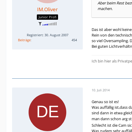
Aber beim Rest bezw
IM.Oliver
machen.
Junior Profi
Das ist aber wohl kein
Rein von den technisch
Registriert: 30. August 2007
Beiträge
454
so viel Oversampling. 
Bei guten Lichtverhält
Ich bin hier als Privat
10. Juli 2014
Genau so ist es!
Was auffällig ist,dass
sind dann in etwa glei
man dann schon arg sti
Schlecht ist die Cam s
Was zudem sehr auffälli