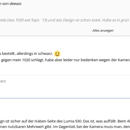
n von deeass
ide (das 1020 seit Sept. ´13) und das Design ist schon stark. Habe es in grün u
Alles anzeigen
was du unter "technisch" verstehst?
on um einiges besser, als beim 1020. Man kann sogar die Helligkeit reguliere
ng.
SICHTBAR höher und die Ausnutzung der Front top.
 bestellt, allerdings in schwarz.
h gegen mein 1020 schlägt, habe aber leider nur bedenken wegen der Kamera
 kein Kameraknubbel.
t soo gut, aber ich denke sie müsste den aktuellen Flagschiffen anderer Hers
efinitiv eine bessere Figur und rauscht in dunklen Bereichen wesentlich wenig
niges schneller!
warz
h richtig nervt, ist das die Kamera ala Androidphones meint, die ganze Zeit v
d das, obwohl man einen Zwei-Wege-Auslöser hat. Verstehe ich absolut nich
mbig zu sein. Erste Aufladung hielt 24 Stunden und das trotz Einrichten, Akt
Ich gehe davon aus, das der Akku nach ein paar Ladezyklen sogar noch bess
rmance ist sagenhaft. Wenn jemand meint, dass das 1020 schon flüssig läuft,
ign ist sicher auf der Haben-Seite des Lumia 930. Das ist, was auffällt. Bei
 einen nutzbaren Mehrwert gibt. Im Gegenteil, bei der Kamera muss man, de