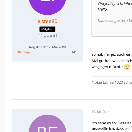
Original geschriebe
Hallo,
eistee80
habe seit gestern be
Mitglied
Ist halt die Frage, 
Das Display ist sch
Registriert: 17. Mai 2009
Automatikeinstellu
Beiträge
141
Die Auflösung ist 
so hab mir jez auch eins
Mal gucken wie die sic
Es ist flacher, weil
weglegen möchte
Die Kamera ist nich
und Dynamik angeht d
und speichert um ei
Nokia Lumia 1020 sch
(Was mich persönlic
Autofokus quasi. Un
Der Akku scheint bo
viel rumspielen
10. Juli 2014
Die generelle Perfo
Ich sehe es so: Das Des
bezweifle ich, dass es