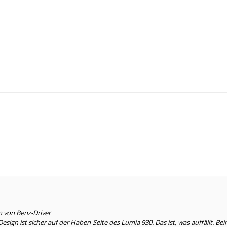
e dir ein wenig helfen!?
n man auf Glance verzichten kann und nicht die Non-Plus-Ultra-Kamera brauc
n von Benz-Driver
Design ist sicher auf der Haben-Seite des Lumia 930. Das ist, was auffällt. 