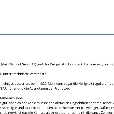
(das 1020 seit Sept. ´13) und das Design ist schon stark. Habe es in grün und 
 du unter "technisch" verstehst?
m einiges besser, als beim 1020. Man kann sogar die Helligkeit regulieren, 
TBAR höher und die Ausnutzung der Front top.
in Kameraknubbel.
oo gut, aber ich denke sie müsste den aktuellen Flagschiffen anderer Herste
essere Figur und rauscht in dunklen Bereichen wesentlich weniger. Dafür ist si
chtig nervt, ist das die Kamera ala Androidphones meint, die ganze Zeit von