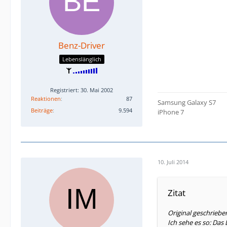
Ich hoffe, ich konnt
Alles in allem, wen
Benz-Driver
Lebenslänglich
Registriert: 30. Mai 2002
Reaktionen
87
Samsung Galaxy S7
Beiträge
9.594
iPhone 7
10. Juli 2014
Zitat
Original geschriebe
Ich sehe es so: Das 