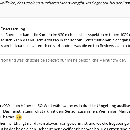
eifle ich, dass es einen nutzbaren Mehrwert gibt. Im Gegenteil, bei der Ka
e Überraschung.
en Specs her kann die Kamera im 930 nicht in allen Aspekten mit dem 1020 m
Dadurch kann das Rauschverhalten in schlechten Lichtsituationen nicht gena
nissen ist kaum ein Unterschied vorhanden, was die ersten Reviews ja auch b
person und was ich schreibe spiegelt nur meine persönliche Meinung wider.
 das 930 einen höheren ISO-Wert wählt,wenn es in dunkler Umgebung auslösen
ch. Das hängt ja ziemlich stark mit dem Sensor zusammen. Wenn man Manuell d
ll halten
icher nicht,hängt nur davon ab,was man gewohnt ist und welche Begabungen
g ist,das beide einen "sehr eigenen" Weißabgleich wählen. Die Farben sind m