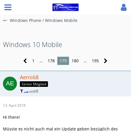
Windows Phone / Windows Mobile
Windows 10 Mobile
1
…
178
179
180
…
195
Aerni68
Senior Mitglied
13. April 2018
Hi there!
Müsste es nicht auch mal ein Update geben bezüglich des