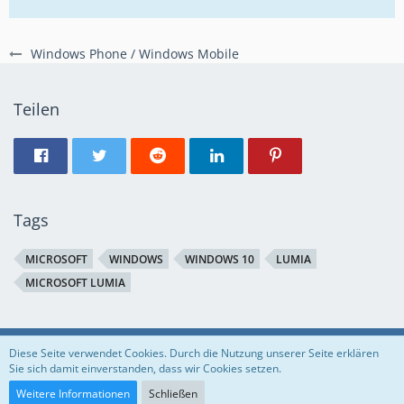
Windows Phone / Windows Mobile
Teilen
Tags
MICROSOFT
WINDOWS
WINDOWS 10
LUMIA
MICROSOFT LUMIA
Regeln
Datenschutzerklärung
Impressum
Diese Seite verwendet Cookies. Durch die Nutzung unserer Seite erklären
Sie sich damit einverstanden, dass wir Cookies setzen.
Community-Software:
WoltLab Suite™
Weitere Informationen
Schließen