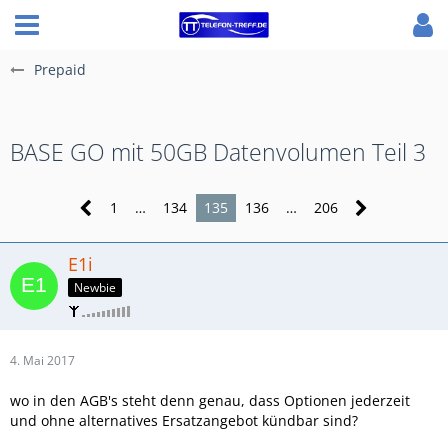
Prepaid
BASE GO mit 50GB Datenvolumen Teil 3
1
…
134
135
136
…
206
E1i
Newbie
4. Mai 2017
wo in den AGB's steht denn genau, dass Optionen jederzeit
und ohne alternatives Ersatzangebot kündbar sind?