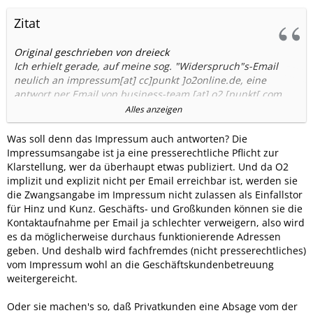
Zitat
Original geschrieben von dreieck
Ich erhielt gerade, auf meine sog. "Widerspruch"s-Email
neulich an impressum[at] cc]punkt ]o2online.de, eine
antwort per Email von business-team [at] o2 [punkt[ com,
mit folgendem -- festhalten -- Text:
Alles anzeigen
===>
Was soll denn das Impressum auch antworten? Die
Leider können wir Ihre Anfrage nicht zuordnen. Sie sind
Impressumsangabe ist ja eine presserechtliche Pflicht zur
keine Kundin im
Klarstellung, wer da überhaupt etwas publiziert. Und da O2
Geschäftskundebereich bei o2. Laut unseren recherchen
implizit und explizit nicht per Email erreichbar ist, werden sie
wurde Ihre
die Zwangsangabe im Impressum nicht zulassen als Einfallstor
Rufnummer bei der Übernahme von Eplus nicht zu uns
für Hinz und Kunz. Geschäfts- und Großkunden können sie die
übernommen, wenden
Kontaktaufnahme per Email ja schlechter verweigern, also wird
Sie sich daher bitte an Eplus. Kontaktinfos finden Sie hier:
es da möglicherweise durchaus funktionierende Adressen
https://www.base.de/impressum
geben. Und deshalb wird fachfremdes (nicht presserechtliches)
vom Impressum wohl an die Geschäftskundenbetreuung
Freundliche Grüße
weitergereicht.
<===
Oder sie machen's so, daß Privatkunden eine Absage vom der