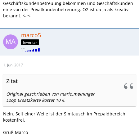
Ich bin natürlich zu o2 migriert, und weiß auch nicht wie die
Geschäftskundenbetreuung bekommen und Geschäftskunden
auf Geschäftskunden kommen, ich habe halt an die
eine von der Privatkundenbetreuung. O2 ist da ja als kreativ
Impressum-Emailadresse geschickt, und die Antwort kam
bekannt. <-;<
dann vom "business-team", das muss also intern verrutscht
sein.
marco5
Immerhin hat das ganze nun eine Ticket-Nummer.
Inventar
Mal sehen.
Habe mal klarstellend geantwortet.
1. Juni 2017
Zitat
Original geschrieben von mario.meininger
Loop Ersatzkarte kostet 10 €.
Nein. Seit einer Weile ist der Simtausch im Prepaidbereich
kostenfrei.
Gruß Marco