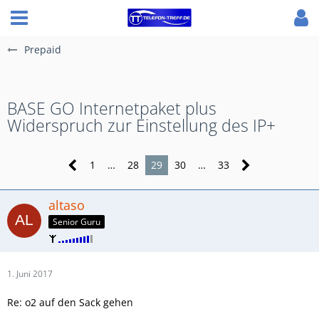
Prepaid
BASE GO Internetpaket plus
Widerspruch zur Einstellung des IP+
1
…
28
29
30
…
33
altaso
Senior Guru
1. Juni 2017
Re: o2 auf den Sack gehen