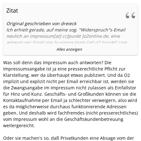
Zitat
Original geschrieben von dreieck
Ich erhielt gerade, auf meine sog. "Widerspruch"s-Email
neulich an impressum[at] cc]punkt ]o2online.de, eine
antwort per Email von business-team [at] o2 [punkt[ com,
mit folgendem -- festhalten -- Text:
Alles anzeigen
===>
Was soll denn das Impressum auch antworten? Die
Leider können wir Ihre Anfrage nicht zuordnen. Sie sind
Impressumsangabe ist ja eine presserechtliche Pflicht zur
keine Kundin im
Klarstellung, wer da überhaupt etwas publiziert. Und da O2
Geschäftskundebereich bei o2. Laut unseren recherchen
implizit und explizit nicht per Email erreichbar ist, werden sie
wurde Ihre
die Zwangsangabe im Impressum nicht zulassen als Einfallstor
Rufnummer bei der Übernahme von Eplus nicht zu uns
für Hinz und Kunz. Geschäfts- und Großkunden können sie die
übernommen, wenden
Kontaktaufnahme per Email ja schlechter verweigern, also wird
Sie sich daher bitte an Eplus. Kontaktinfos finden Sie hier:
es da möglicherweise durchaus funktionierende Adressen
https://www.base.de/impressum
geben. Und deshalb wird fachfremdes (nicht presserechtliches)
vom Impressum wohl an die Geschäftskundenbetreuung
Freundliche Grüße
weitergereicht.
<===
Oder sie machen's so, daß Privatkunden eine Absage vom der