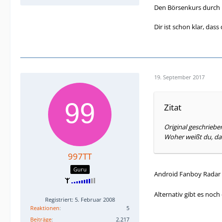
Den Börsenkurs durch K
Dir ist schon klar, das
19. September 2017
Zitat
Original geschriebe
Woher weißt du, da
997TT
Guru
Android Fanboy Radar 
Alternativ gibt es noc
Registriert: 5. Februar 2008
Reaktionen
5
Beiträge
2.217