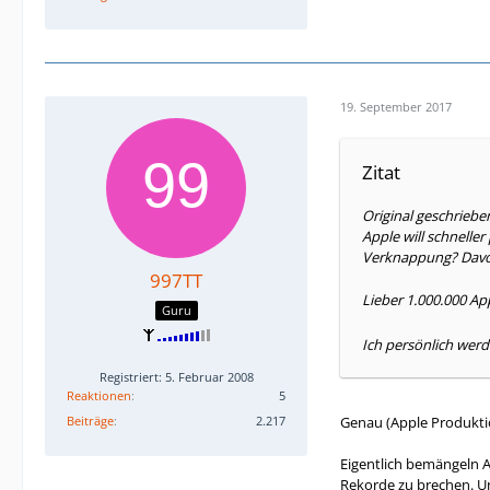
19. September 2017
Zitat
Original geschrieb
Apple will schnelle
Verknappung? Davon 
997TT
Lieber 1.000.000 Ap
Guru
Ich persönlich werd
Registriert: 5. Februar 2008
Reaktionen
5
Beiträge
2.217
Genau (Apple Produktio
Eigentlich bemängeln A
Rekorde zu brechen. Un