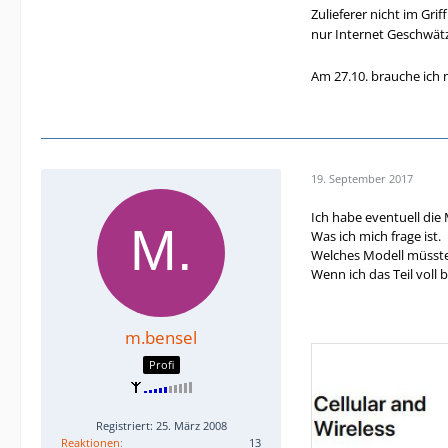
Zulieferer nicht im Gr
nur Internet Geschwätz
Am 27.10. brauche ich 
19. September 2017
Ich habe eventuell die 
Was ich mich frage ist.
Welches Modell müsste 
Wenn ich das Teil voll 
m.bensel
Profi
Registriert: 25. März 2008
Reaktionen
13