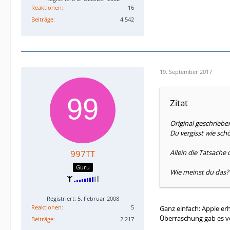
Reaktionen
16
Beiträge
4.542
19. September 2017
Zitat
Original geschrieben
Du vergisst wie sch
997TT
Allein die Tatsache 
Guru
Wie meinst du das?
Registriert: 5. Februar 2008
Reaktionen
5
Ganz einfach: Apple er
Überraschung gab es vo
Beiträge
2.217