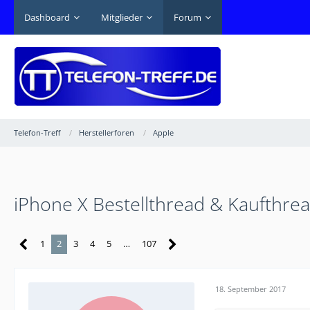
Dashboard
Mitglieder
Forum
Telefon-Treff
Herstellerforen
Apple
iPhone X Bestellthread & Kaufthre
1
2
3
4
5
…
107
18. September 2017