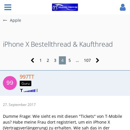
Apple
iPhone X Bestellthread & Kaufthread
1
2
3
4
5
…
107
997TT
Guru
27. September 2017
Dumme Frage: Wie sieht es mit diesen "Tickets" von T-Mobile
aus? Habe meine Frau dort registriert, um ein iPhone X
(Vertragsverlängerung) zu erhalten. Wie sah das in der