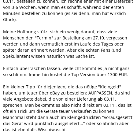
03.11. bestellen zu können. Ich rechne eher mit einer Lieferzeit
von 3-6 Wochen, wenn man es schafft, während der ersten
Minuten bestellen zu können (es sei denn, man hat wirklich
Glück).
Meine Hoffnung stützt sich ein wenig darauf, dass viele
Menschen den "Termin" zur Bestellung am 27.10. vergessen
werden und dann vermutlich erst im Laufe des Tages oder
später daran erinnert werden. Aber die echten Fans (und
Spekulanten) wissen natürlich was Sache ist.
Einfach überraschen lassen, vielleicht kommt es ja nicht ganz
so schlimm. Immerhin kostet die Top Version über 1300 EUR.
Ein kleiner Tipp für diejenigen, die das nötige "Kleingeld"
haben, um teuer über eBay zu bestellen: AUFPASSEN, da sind
viele Angebote dabei, die von einer Lieferung
ab
03.11.
sprechen. Man bekommt es also nicht direkt am 03.11., das ist
oft ein Trick um die Geräte teuer verkaufen zu können.
Manchmal steht dann auch im Kleingedruckten "vorausgesetzt,
das Gerät wird pünktlich ausgeliefert..." oder so ähnlich aber
das ist ebenfalls Wischiwaschi.