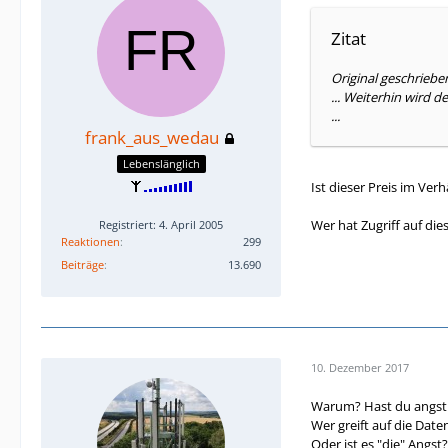
Zitat
Original geschrieb
... Weiterhin wird d
...
frank_aus_wedau
Lebenslänglich
Ist dieser Preis im Ve
Wer hat Zugriff auf die
Registriert: 4. April 2005
Reaktionen
299
Beiträge
13.690
10. Dezember 2017
Warum? Hast du angst 
Wer greift auf die Dat
Oder ist es "die" Angst?