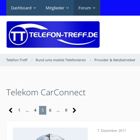
Dashboard
Mitglieder
Forum
Telefon-Treff
Rund ums mobile Telefonieren
Provider & Netzbetreiber
Telekom CarConnect
1
…
4
5
6
…
9
7. Dezember 2017