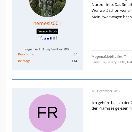
Nur zur Info: Das Sma
Wer weiß schon wer all
Mein Zweitwagen hat s
nemesis001
Senior Profi
Registriert: 3. September 2005
Reaktionen
37
MagentaMobil L flex ff
Beiträge
1.114
Samsung Galaxy S23U, Gal
10. Dezember 2017
Ich gehöre halt zu der
der Prämisse gelesen h