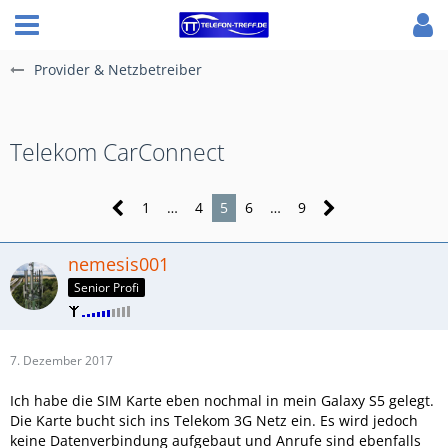
Provider & Netzbetreiber
Telekom CarConnect
1
…
4
5
6
…
9
nemesis001
Senior Profi
7. Dezember 2017
Ich habe die SIM Karte eben nochmal in mein Galaxy S5 gelegt.
Die Karte bucht sich ins Telekom 3G Netz ein. Es wird jedoch
keine Datenverbindung aufgebaut und Anrufe sind ebenfalls