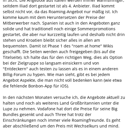
in Sicht. Die Angebote aus Italien werden immer wahnsinniger,
seitdem Iliad dort gestartet ist als 4. Anbieter. Iliad kommt
selbst nicht vor, da das Roaming-Angebot nur mäßig ist. Ich
komme kaum mit dem Heruntersetzen der Preise der
Mitberwerber nach. Spanien ist auch in den Angeboten ganz
solide und hat traditionell noch einige Sommerpromotions
gestartet, die aber nur kurzzeitig laufen und deshalb nicht drin
stehen und Kroatien bleibt sicher alles in allen am
bequemsten. Damit ist Phase 1 des "roam at home" Wikis
geschafft. Die Seiten werden auch freigegeben (bis auf die
Titelseite). Ich halte das für den richtigen Weg, dies als Option
bei der Zielgruppe so langsam einsickern und von
"Entdeckern" auch testen zu lassen als es in einem anderen
Billig-Forum zu hypen. Wie man sieht, gibt es bei jedem
Angebot Aspekte, die man nicht voll bedenken kann (wie etwa
die fehlende Bonbon-App für iOS).
In den nächsten Monaten versuche ich, die Angebote aktuell zu
halten und noch als weiteres Land Großbritannien unter die
Lupe zu nehmen. Vodafone hat dort die Preise für seine Big
Bundles gesenkt und auch Three hat trotz der
Einschränkungen noch immer viele Roamingfreunde. Es geht
aber abschließend um den Preis mit Wechselkurs und mind.