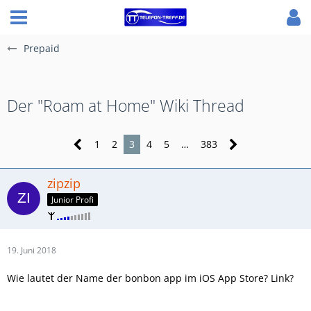
Prepaid
Der "Roam at Home" Wiki Thread
1
2
3
4
5
…
383
zipzip
Junior Profi
19. Juni 2018
Wie lautet der Name der bonbon app im iOS App Store? Link?