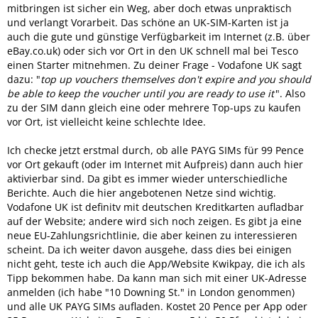
mitbringen ist sicher ein Weg, aber doch etwas unpraktisch
und verlangt Vorarbeit. Das schöne an UK-SIM-Karten ist ja
auch die gute und günstige Verfügbarkeit im Internet (z.B. über
eBay.co.uk) oder sich vor Ort in den UK schnell mal bei Tesco
einen Starter mitnehmen. Zu deiner Frage - Vodafone UK sagt
dazu: "
top up vouchers themselves don't expire and you should
be able to keep the voucher until you are ready to use it
". Also
zu der SIM dann gleich eine oder mehrere Top-ups zu kaufen
vor Ort, ist vielleicht keine schlechte Idee.
Ich checke jetzt erstmal durch, ob alle PAYG SIMs für 99 Pence
vor Ort gekauft (oder im Internet mit Aufpreis) dann auch hier
aktivierbar sind. Da gibt es immer wieder unterschiedliche
Berichte. Auch die hier angebotenen Netze sind wichtig.
Vodafone UK ist definitv mit deutschen Kreditkarten aufladbar
auf der Website; andere wird sich noch zeigen. Es gibt ja eine
neue EU-Zahlungsrichtlinie, die aber keinen zu interessieren
scheint. Da ich weiter davon ausgehe, dass dies bei einigen
nicht geht, teste ich auch die App/Website Kwikpay, die ich als
Tipp bekommen habe. Da kann man sich mit einer UK-Adresse
anmelden (ich habe "10 Downing St." in London genommen)
und alle UK PAYG SIMs aufladen. Kostet 20 Pence per App oder