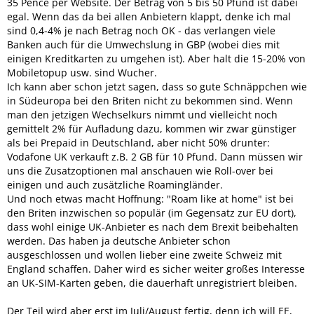
35 Pence per Website. Der Betrag von 5 bis 50 Pfund ist dabei
egal. Wenn das da bei allen Anbietern klappt, denke ich mal
sind 0,4-4% je nach Betrag noch OK - das verlangen viele
Banken auch für die Umwechslung in GBP (wobei dies mit
einigen Kreditkarten zu umgehen ist). Aber halt die 15-20% von
Mobiletopup usw. sind Wucher.
Ich kann aber schon jetzt sagen, dass so gute Schnäppchen wie
in Südeuropa bei den Briten nicht zu bekommen sind. Wenn
man den jetzigen Wechselkurs nimmt und vielleicht noch
gemittelt 2% für Aufladung dazu, kommen wir zwar günstiger
als bei Prepaid in Deutschland, aber nicht 50% drunter:
Vodafone UK verkauft z.B. 2 GB für 10 Pfund. Dann müssen wir
uns die Zusatzoptionen mal anschauen wie Roll-over bei
einigen und auch zusätzliche Roamingländer.
Und noch etwas macht Hoffnung: "Roam like at home" ist bei
den Briten inzwischen so populär (im Gegensatz zur EU dort),
dass wohl einige UK-Anbieter es nach dem Brexit beibehalten
werden. Das haben ja deutsche Anbieter schon
ausgeschlossen und wollen lieber eine zweite Schweiz mit
England schaffen. Daher wird es sicher weiter großes Interesse
an UK-SIM-Karten geben, die dauerhaft unregistriert bleiben.
Der Teil wird aber erst im Juli/August fertig, denn ich will EE,