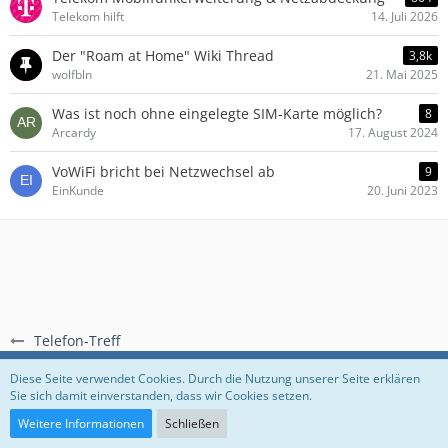
Telekom hilft
14. Juli 2026
Der "Roam at Home" Wiki Thread
3,8k
wolfbln
21. Mai 2025
Was ist noch ohne eingelegte SIM-Karte möglich?
8
Arcardy
17. August 2024
VoWiFi bricht bei Netzwechsel ab
9
EinKunde
20. Juni 2023
Telefon-Treff
Regeln
Datenschutzerklärung
Impressum
Diese Seite verwendet Cookies. Durch die Nutzung unserer Seite erklären
Sie sich damit einverstanden, dass wir Cookies setzen.
Community-Software:
WoltLab Suite™
Weitere Informationen
Schließen