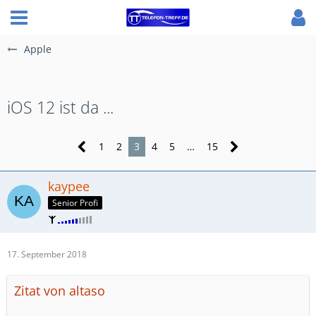
Apple
iOS 12 ist da ...
1
2
3
4
5
…
15
kaypee
Senior Profi
17. September 2018
Zitat von altaso