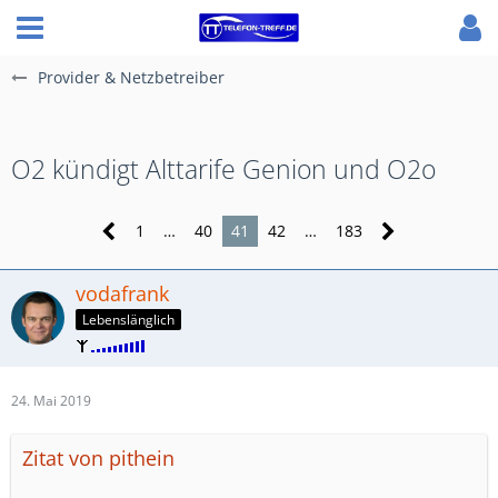
Provider & Netzbetreiber
O2 kündigt Alttarife Genion und O2o
1
…
40
41
42
…
183
vodafrank
Lebenslänglich
24. Mai 2019
Zitat von pithein