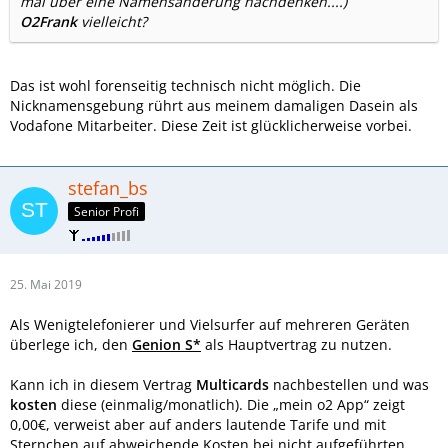
mal über eine Namensänderung nachdenken....)
O2Frank
vielleicht?
Das ist wohl forenseitig technisch nicht möglich. Die
Nicknamensgebung rührt aus meinem damaligen Dasein als
Vodafone Mitarbeiter. Diese Zeit ist glücklicherweise vorbei.
stefan_bs
Senior Profi
25. Mai 2019
Als Wenigtelefonierer und Vielsurfer auf mehreren Geräten
überlege ich, den
Genion S*
als Hauptvertrag zu nutzen.
Kann ich in diesem Vertrag
Multicards
nachbestellen und was
kosten
diese (einmalig/monatlich). Die „mein o2 App“ zeigt
0,00€, verweist aber auf anders lautende Tarife und mit
Sternchen auf abweichende Kosten bei nicht aufgeführten