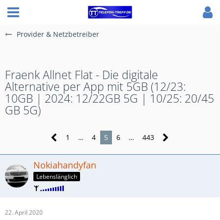
Provider & Netzbetreiber
Fraenk Allnet Flat - Die digitale
Alternative per App mit 5GB (12/23:
10GB | 2024: 12/22GB 5G | 10/25: 20/45
GB 5G)
1
…
4
5
6
…
443
Nokiahandyfan
Lebenslänglich
22. April 2020