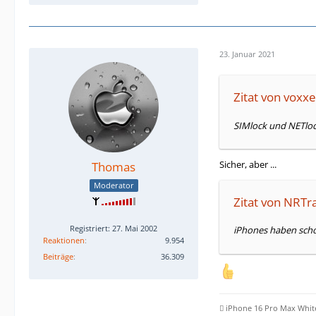
23. Januar 2021
Zitat von voxxe
SIMlock und NETloc
Sicher, aber ...
Thomas
Moderator
Zitat von NRTr
Registriert: 27. Mai 2002
iPhones haben scho
Reaktionen
9.954
Beiträge
36.309
 iPhone 16 Pro Max Whit