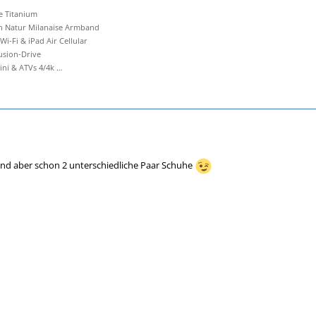
e Titanium
an Natur Milanaise Armband
 Wi-Fi & iPad Air Cellular
Fusion-Drive
i & ATVs 4/4k …
ind aber schon 2 unterschiedliche Paar Schuhe