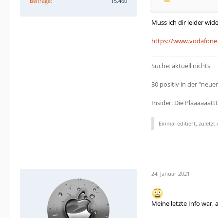
Beiträge
15.460
Muss ich dir leider wid
https://www.vodafone.
Suche: aktuell nichts
30 positiv in der "neuen
Insider: Die Plaaaaaat
Einmal editiert, zuletzt
24. Januar 2021
Meine letzte Info war, al