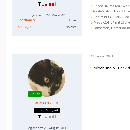
 iPhone 16 Pro Max Whit
 Apple Watch Ultra 3 Tit
Registriert: 27. Mai 2002
 iPad mini Cellular / iPad
Reaktionen
9.954
 iMac 27Zoll 5K mit 2TB 
Beiträge
36.309
 HomePods, HomePod min
23. Januar 2021
SIMlock und NETlock s
Online
voxxerator
Junior Mitglied
Registriert: 25. August 2005