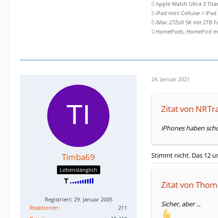
 Apple Watch Ultra 3 Tit
 iPad mini Cellular / iPad
 iMac 27Zoll 5K mit 2TB 
 HomePods, HomePod min
24. Januar 2021
Zitat von NRTr
iPhones haben scho
Stimmt nicht. Das 12 u
Timba69
Lebenslänglich
Zitat von Thom
Registriert: 29. Januar 2005
Sicher, aber ...
Reaktionen
211