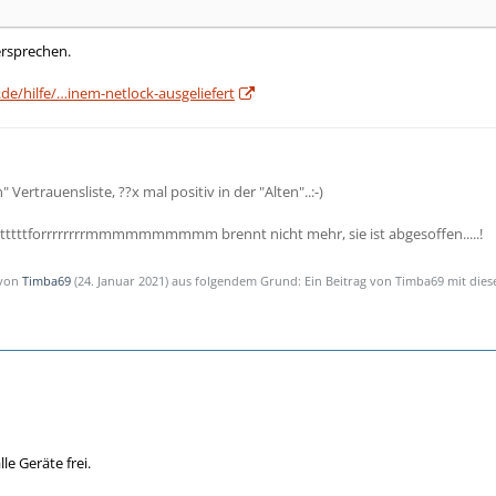
ersprechen.
de/hilfe/…inem-netlock-ausgeliefert
" Vertrauensliste, ??x mal positiv in der "Alten"..:-)
tttttttforrrrrrrrmmmmmmmmmm brennt nicht mehr, sie ist abgesoffen.....!
 von
Timba69
(
24. Januar 2021
) aus folgendem Grund: Ein Beitrag von Timba69 mit die
le Geräte frei.