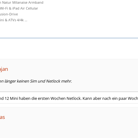
an Natur Milanaise Armband
 Wi-Fi & iPad Air Cellular
Fusion-Drive
i & ATVs 4/4k …
ajan
n länger keinen Sim und Netlock mehr.
nd 12 Mini haben die ersten Wochen Netlock. Kann aber nach ein paar Woche
as