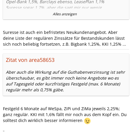
Opel-Bank 1,5%, Barclays ebenso, LeasePlan 1,1%
Suresse sogar 1,7%, aber die sagt mir nur wenig...
Alles anzeigen
Alles gerade eben abgerufenen Konditionen fuer
Bestands
Kunden!
Suresse ist auch ein befristetes Neukundenangebot. Aber
deine Liste der regulären Zinssätze für Bestandskunden lässt
sich noch beliebig fortsetzen, z.B. Bigbank 1,25%, KKI 1,25% ...
Zitat von area58653
Aber auch die Wirkung auf die Guthabenverzinsung ist sehr
überschaubar, es gibt immer noch keine Angebote wo es
auf Tagesgeld oder kurzfristiges Festgeld (max. 6 Monate)
regulär mehr als 0,75% gäbe.
Festgeld 6 Monate auf WeSpa, ZiPi und ZiMa jeweils 2,25%;
ganz regulär. KKI mit 1,6% fällt mir noch aus dem Kopf ein. Du
solltest dich wirklich besser informieren