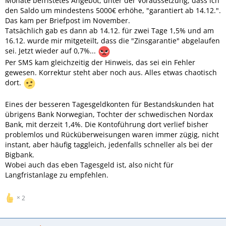
Monate befristetes Angebot, unter der Voraussetzung, dass ich
den Saldo um mindestens 5000€ erhöhe, "garantiert ab 14.12.".
Das kam per Briefpost im November.
Tatsächlich gab es dann ab 14.12. für zwei Tage 1,5% und am
16.12. wurde mir mitgeteilt, dass die "Zinsgarantie" abgelaufen
sei. Jetzt wieder auf 0,7%...
Per SMS kam gleichzeitig der Hinweis, das sei ein Fehler
gewesen. Korrektur steht aber noch aus. Alles etwas chaotisch
dort.
Eines der besseren Tagesgeldkonten für Bestandskunden hat
übrigens Bank Norwegian, Tochter der schwedischen Nordax
Bank, mit derzeit 1,4%. Die Kontoführung dort verlief bisher
problemlos und Rücküberweisungen waren immer zügig, nicht
instant, aber häufig taggleich, jedenfalls schneller als bei der
Bigbank.
Wobei auch das eben Tagesgeld ist, also nicht für
Langfristanlage zu empfehlen.
2