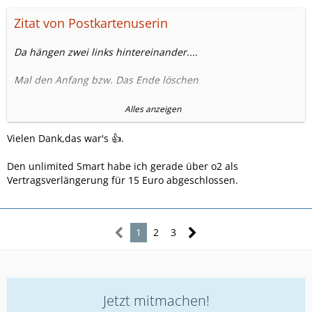
Zitat von Postkartenuserin
Da hängen zwei links hintereinander....
Mal den Anfang bzw. Das Ende löschen
https://www.ortelmobile.de/internet-fuer-zuhause.html
Alles anzeigen
https://www.mobiflip.de/shortn…r-1499-euro-mtl-zu-haben/
Vielen Dank,das war's 👍.
Den unlimited Smart habe ich gerade über o2 als
Vertragsverlängerung für 15 Euro abgeschlossen.
1
2
3
Jetzt mitmachen!