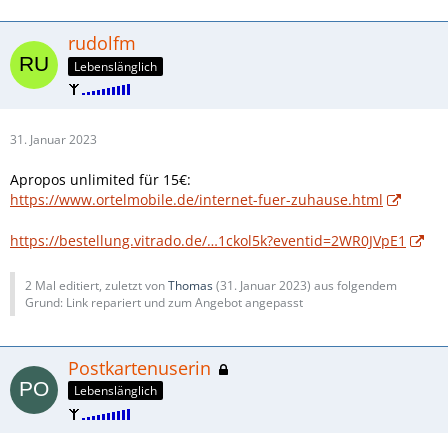
rudolfm
Lebenslänglich
31. Januar 2023
Apropos unlimited für 15€:
https://www.ortelmobile.de/internet-fuer-zuhause.html
https://bestellung.vitrado.de/…1ckol5k?eventid=2WR0JVpE1
2 Mal editiert, zuletzt von
Thomas
(
31. Januar 2023
) aus folgendem
Grund: Link repariert und zum Angebot angepasst
Postkartenuserin
Lebenslänglich