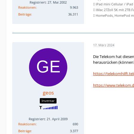
Registriert: 27. Mai 2002
 iPad mini Cellular / iPad
Reaktionen
9.963
 iMac 27Zoll 5K mit 2TB 
Beiträge
36.311
 HomePods, HomePod min
17. März 2024
Die Telekom hat diesen
herausrücken (können?
https://telekomhilft.
https://www.telekom.
geos
Inventar
Registriert: 21. April 2009
Reaktionen
690
Beiträge
3.377