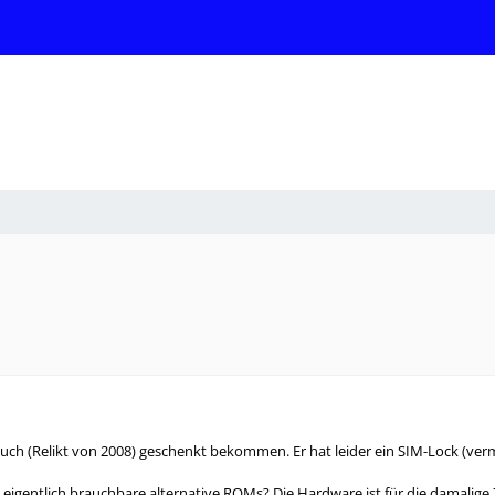
ch (Relikt von 2008) geschenkt bekommen. Er hat leider ein SIM-Lock (ver
t eigentlich brauchbare alternative ROMs? Die Hardware ist für die damalige 