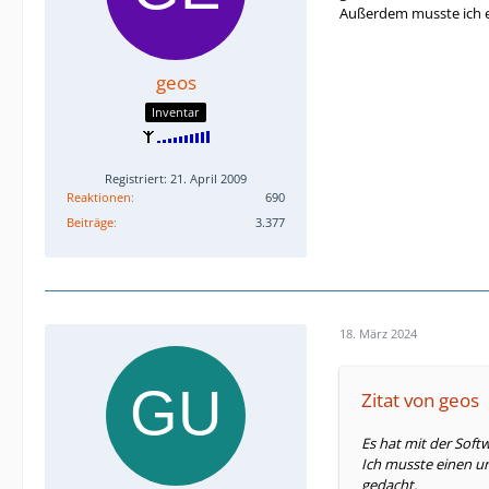
Außerdem musste ich e
geos
Inventar
Registriert: 21. April 2009
Reaktionen
690
Beiträge
3.377
18. März 2024
Zitat von geos
Es hat mit der Soft
Ich musste einen ur
gedacht.