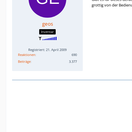
grottig von der Bedien
geos
Inventar
Registriert: 21. April 2009
Reaktionen
690
Beiträge
3.377