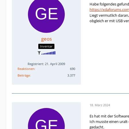
Habe folgendes gefunden
https://xdaforums.com
Liegt vermutlich daran
obgleich er mit USB ve
geos
Inventar
Registriert: 21. April 2009
Reaktionen
690
Beiträge
3.377
18. März 2024
Es hat mit der Softwar
Ich musste einen uralt-
gedacht.