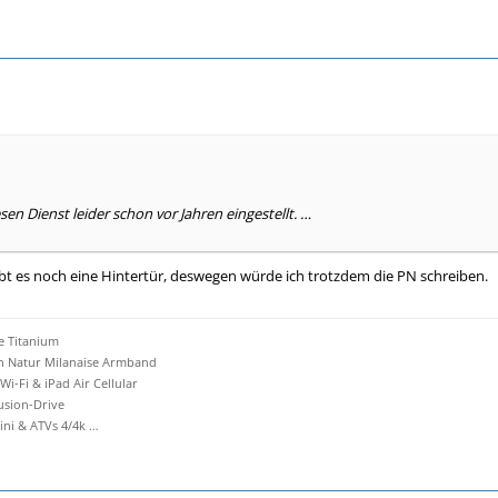
en Dienst leider schon vor Jahren eingestellt. …
gibt es noch eine Hintertür, deswegen würde ich trotzdem die PN schreiben.
e Titanium
an Natur Milanaise Armband
 Wi-Fi & iPad Air Cellular
Fusion-Drive
i & ATVs 4/4k …