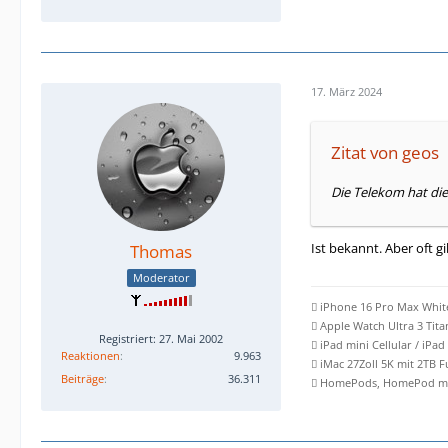
17. März 2024
Zitat von geos
Die Telekom hat dies
Ist bekannt. Aber oft 
Thomas
Moderator
 iPhone 16 Pro Max Whit
 Apple Watch Ultra 3 Tit
Registriert: 27. Mai 2002
 iPad mini Cellular / iPad
Reaktionen
9.963
 iMac 27Zoll 5K mit 2TB 
Beiträge
36.311
 HomePods, HomePod min