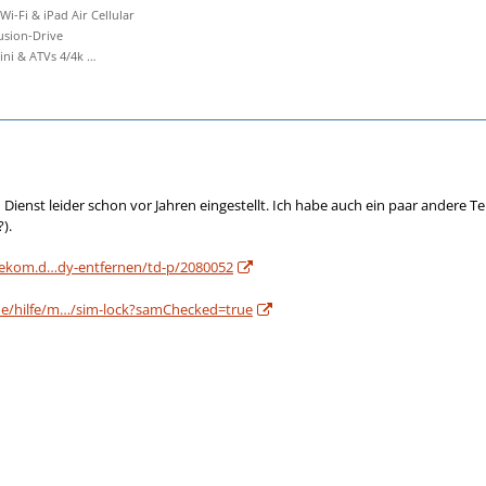
 Wi-Fi & iPad Air Cellular
Fusion-Drive
i & ATVs 4/4k …
 Dienst leider schon vor Jahren eingestellt. Ich habe auch ein paar andere 
).
telekom.d…dy-entfernen/td-p/2080052
de/hilfe/m…/sim-lock?samChecked=true