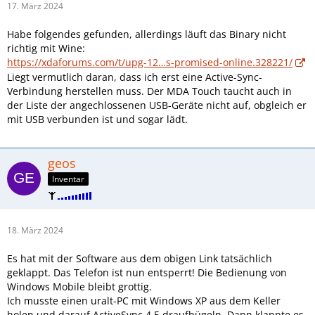
17. März 2024
Habe folgendes gefunden, allerdings läuft das Binary nicht
richtig mit Wine:
https://xdaforums.com/t/upg-12…s-promised-online.328221/
Liegt vermutlich daran, dass ich erst eine Active-Sync-
Verbindung herstellen muss. Der MDA Touch taucht auch in
der Liste der angechlossenen USB-Geräte nicht auf, obgleich er
mit USB verbunden ist und sogar lädt.
geos
Inventar
18. März 2024
Es hat mit der Software aus dem obigen Link tatsächlich
geklappt. Das Telefon ist nun entsperrt! Die Bedienung von
Windows Mobile bleibt grottig.
Ich musste einen uralt-PC mit Windows XP aus dem Keller
holen und darauf ActiveSync 4.5 draufbügeln. Dann klappte es