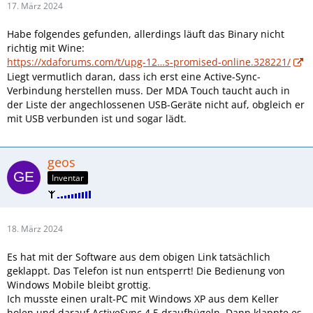
17. März 2024
Habe folgendes gefunden, allerdings läuft das Binary nicht
richtig mit Wine:
https://xdaforums.com/t/upg-12…s-promised-online.328221/
Liegt vermutlich daran, dass ich erst eine Active-Sync-
Verbindung herstellen muss. Der MDA Touch taucht auch in
der Liste der angechlossenen USB-Geräte nicht auf, obgleich er
mit USB verbunden ist und sogar lädt.
geos
Inventar
18. März 2024
Es hat mit der Software aus dem obigen Link tatsächlich
geklappt. Das Telefon ist nun entsperrt! Die Bedienung von
Windows Mobile bleibt grottig.
Ich musste einen uralt-PC mit Windows XP aus dem Keller
holen und darauf ActiveSync 4.5 draufbügeln. Dann klappte es