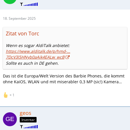
18. September 2025
Zitat von Torc
Wenn es sogar AldiTalk anbietet:
https://www.alditalk.de/p/hmd-…
7DcV3l5HNyb0aAik4EALw_wcB
Sollte es auch in DE gehen.
Das ist die Europa/Welt Version des Barbie Phones, die kommt
ohne KaiOS, WLAN und mit miserabler 0,3 MP (sic!) Kamera…
1
geos
Inventar