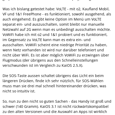
Was ich bislang getestet habe: VoLTE - mit o2, Kaufland Mobil,
VF und 1&1 FreePhone - es funktioniert, sowohl ausgehend, als
auch eingehend. Es gibt keine Option im Menü um VoLTE
separat ein- und auszuschalten, somit bleibt nur manuelle
Netzwahl auf 2G wenn man es unbedingt ausschalten möchte.
VoWiFi habe ich mit o2 und 1&1 probiert und es funktioniert,
im Gegensatz zu VoLTE kann man es extra ein- und
ausschalten. VoWiFi scheint eine niedrige Priorität zu haben,
wenn Netz vorhanden ist wird nur darüber telefoniert und
nicht über WiFi. Es ist aber möglich VoWiFi zu erzwingen über
Flugmodus (der übrigens aus den Schnelleinstellungen
verschwunden ist im Vergleich zu KaiOS 2.5.X).
Die SOS-Taste aussen schaltet übrigens das Licht ein beim
längeren Drücken, finde ich sehr nützlich, für SOS-Wählen
muss man sie drei mal schnell hintereinander drücken, was
nicht so intuitiv ist.
So, nun zu den nicht so guten Sachen - das Handy ist groß und
schwer (140 Gramm). KaiOS 3.1 ist nicht rückwärtskompatibel
zu den alten Versionen und die Auswahl an Apps ist wirklich