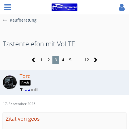
Kaufberatung
Tastentelefon mit VoLTE
1
2
3
4
5
…
12
Torc
Profi
17. September 2025
Zitat von geos