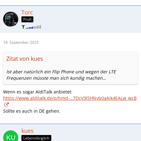
Torc
Profi
18. September 2025
Zitat von kues
Ist aber natürlich ein Flip Phone und wegen der LTE
Frequenzen müsste man sich kundig machen…
Wenn es sogar AldiTalk anbietet:
https://www.alditalk.de/p/hmd-…7DcV3l5HNyb0aAik4EALw_wcB
Sollte es auch in DE gehen.
kues
Lebenslänglich