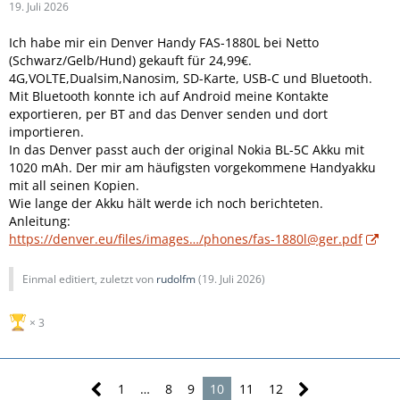
19. Juli 2026
Ich habe mir ein Denver Handy FAS-1880L bei Netto
(Schwarz/Gelb/Hund) gekauft für 24,99€.
4G,VOLTE,Dualsim,Nanosim, SD-Karte, USB-C und Bluetooth.
Mit Bluetooth konnte ich auf Android meine Kontakte
exportieren, per BT and das Denver senden und dort
importieren.
In das Denver passt auch der original Nokia BL-5C Akku mit
1020 mAh. Der mir am häufigsten vorgekommene Handyakku
mit all seinen Kopien.
Wie lange der Akku hält werde ich noch berichteten.
Anleitung:
https://denver.eu/files/images…/phones/fas-1880l@ger.pdf
Einmal editiert, zuletzt von
rudolfm
(
19. Juli 2026
)
3
1
…
8
9
10
11
12