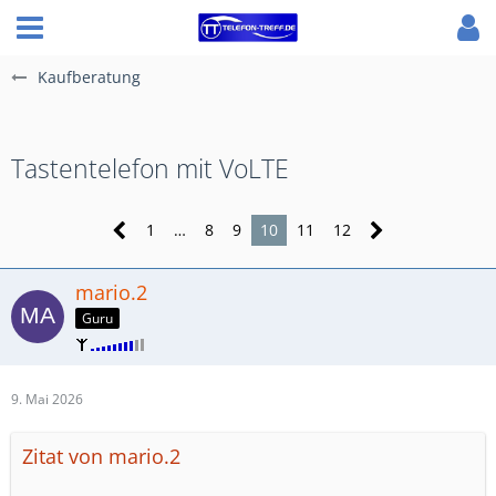
Kaufberatung
Tastentelefon mit VoLTE
1
…
8
9
10
11
12
mario.2
Guru
9. Mai 2026
Zitat von mario.2